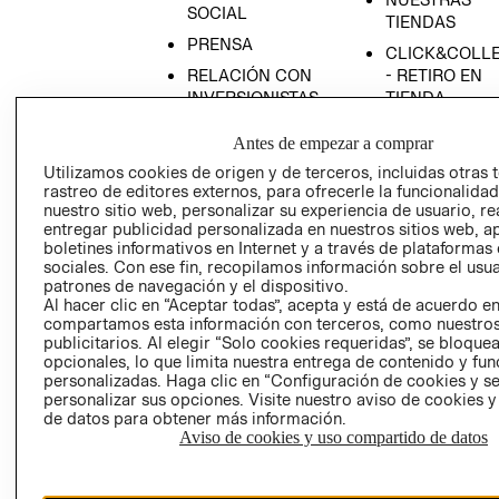
SOCIAL
TIENDAS
PRENSA
CLICK&COLL
RELACIÓN CON
- RETIRO EN
INVERSIONISTAS
TIENDA
POLÍTICA
TÉRMINOS Y
Antes de empezar a comprar
EMPRESARIAL
CONDICIONE
Utilizamos cookies de origen y de terceros, incluidas otras 
AVISO DE
rastreo de editores externos, para ofrecerle la funcionalid
PRIVACIDAD
nuestro sitio web, personalizar su experiencia de usuario, rea
entregar publicidad personalizada en nuestros sitios web, a
GIFT CARD
boletines informativos en Internet y a través de plataformas
sociales. Con ese fin, recopilamos información sobre el usua
AVISO DE
patrones de navegación y el dispositivo.
COOKIES
Al hacer clic en “Aceptar todas”, acepta y está de acuerdo e
compartamos esta información con terceros, como nuestros
publicitarios. Al elegir “Solo cookies requeridas”, se bloque
opcionales, lo que limita nuestra entrega de contenido y fu
personalizadas. Haga clic en “Configuración de cookies y se
personalizar sus opciones. Visite nuestro aviso de cookies 
de datos para obtener más información.
Aviso de cookies y uso compartido de datos
Uruguay ($U)
CAMBIAR REGIÓN