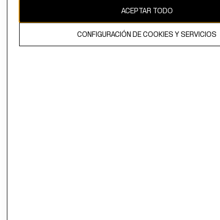
ACEPTAR TODO
CONFIGURACIÓN DE COOKIES Y SERVICIOS
El contenido de esta página web está protegido por copyright y es
propiedad de H&M Hennes & Mauritz AB.