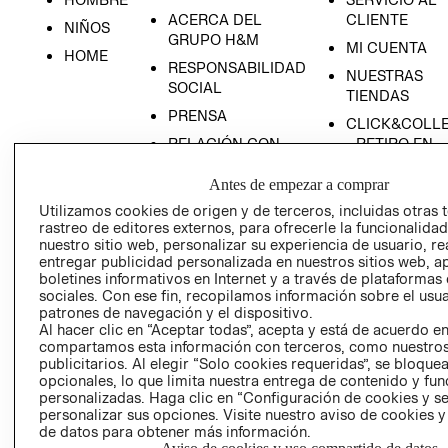
ACERCA DEL
CLIENTE
NIÑOS
GRUPO H&M
MI CUENTA
HOME
RESPONSABILIDAD
NUESTRAS
SOCIAL
TIENDAS
PRENSA
CLICK&COLL
RELACIÓN CON
- RETIRO EN
INVERSIONISTAS
TIENDA
Antes de empezar a comprar
POLÍTICA
TÉRMINOS Y
Utilizamos cookies de origen y de terceros, incluidas otras 
EMPRESARIAL
CONDICIONE
rastreo de editores externos, para ofrecerle la funcionalid
AVISO DE
nuestro sitio web, personalizar su experiencia de usuario, rea
PRIVACIDAD
entregar publicidad personalizada en nuestros sitios web, a
boletines informativos en Internet y a través de plataformas
GIFT CARD
sociales. Con ese fin, recopilamos información sobre el usua
patrones de navegación y el dispositivo.
AVISO DE
Al hacer clic en “Aceptar todas”, acepta y está de acuerdo e
COOKIES
compartamos esta información con terceros, como nuestros
publicitarios. Al elegir “Solo cookies requeridas”, se bloque
opcionales, lo que limita nuestra entrega de contenido y fu
personalizadas. Haga clic en “Configuración de cookies y se
personalizar sus opciones. Visite nuestro aviso de cookies 
de datos para obtener más información.