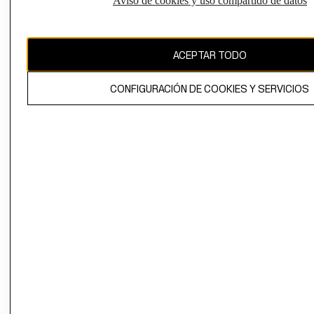
Aviso de cookies y uso compartido de datos
Uruguay ($U)
CAMBIAR REGIÓN
ACEPTAR TODO
CONFIGURACIÓN DE COOKIES Y SERVICIOS
El contenido de esta página web está protegido por copyright y es
propiedad de H&M Hennes & Mauritz AB.