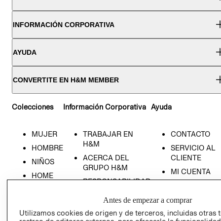
INFORMACIÓN CORPORATIVA
AYUDA
CONVERTITE EN H&M MEMBER
Colecciones
Información Corporativa
Ayuda
MUJER
TRABAJAR EN
CONTACTO
H&M
HOMBRE
SERVICIO AL
ACERCA DEL
CLIENTE
NIÑOS
GRUPO H&M
MI CUENTA
HOME
RESPONSABILIDAD
NUESTRAS
SOCIAL
TIENDAS
Antes de empezar a comprar
PRENSA
CLICK&COLL
Utilizamos cookies de origen y de terceros, incluidas otras 
RELACIÓN CON
- RETIRO EN