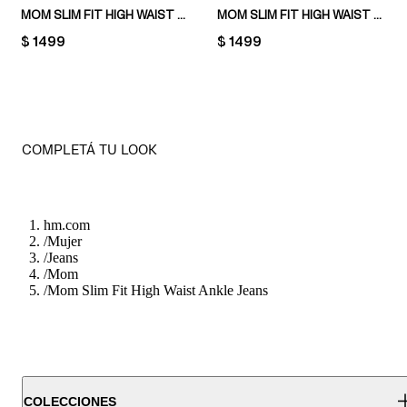
MOM SLIM FIT HIGH WAIST ANKLE JEANS
MOM SLIM FIT HIGH WAIST ANKLE JEANS
PRICE:
$ 1499
PRICE:
$ 1499
COMPLETÁ TU LOOK
hm.com
/
Mujer
/
Jeans
/
Mom
/
Mom Slim Fit High Waist Ankle Jeans
COLECCIONES