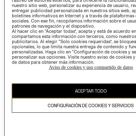
rastreo de editores externos, para ofrecerle la funcionalid
INVERSIONISTAS
TIENDA
nuestro sitio web, personalizar su experiencia de usuario, rea
entregar publicidad personalizada en nuestros sitios web, a
POLÍTICA
TÉRMINOS Y
boletines informativos en Internet y a través de plataformas
EMPRESARIAL
CONDICIONE
sociales. Con ese fin, recopilamos información sobre el usua
patrones de navegación y el dispositivo.
AVISO DE
Al hacer clic en “Aceptar todas”, acepta y está de acuerdo e
PRIVACIDAD
compartamos esta información con terceros, como nuestros
publicitarios. Al elegir “Solo cookies requeridas”, se bloque
GIFT CARD
opcionales, lo que limita nuestra entrega de contenido y fu
AVISO DE
personalizadas. Haga clic en “Configuración de cookies y se
COOKIES
personalizar sus opciones. Visite nuestro aviso de cookies 
de datos para obtener más información.
Aviso de cookies y uso compartido de datos
ACEPTAR TODO
Uruguay ($U)
CONFIGURACIÓN DE COOKIES Y SERVICIOS
CAMBIAR REGIÓN