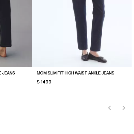
E JEANS
MOM SLIM FIT HIGH WAIST ANKLE JEANS
PRICE:
$ 1499