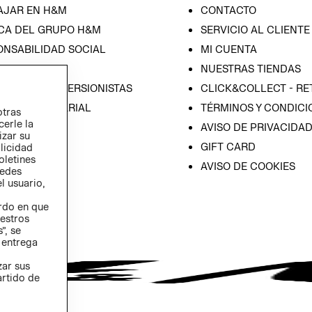
AJAR EN H&M
CONTACTO
CA DEL GRUPO H&M
SERVICIO AL CLIENTE
ONSABILIDAD SOCIAL
MI CUENTA
SA
NUESTRAS TIENDAS
IÓN CON INVERSIONISTAS
CLICK&COLLECT - RE
ICA EMPRESARIAL
TÉRMINOS Y CONDICI
otras
cerle la
AVISO DE PRIVACIDA
izar su
GIFT CARD
blicidad
oletines
AVISO DE COOKIES
redes
l usuario,
erdo en que
estros
”, se
 entrega
zar sus
artido de