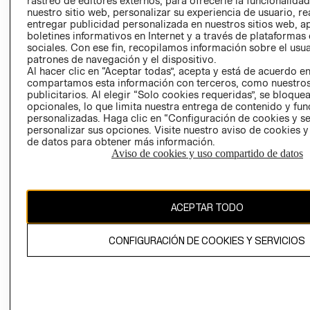
rastreo de editores externos, para ofrecerle la funcionalid
INVERSIONISTAS
TIENDA
nuestro sitio web, personalizar su experiencia de usuario, rea
entregar publicidad personalizada en nuestros sitios web, a
POLÍTICA
TÉRMINOS Y
boletines informativos en Internet y a través de plataformas
EMPRESARIAL
CONDICIONE
sociales. Con ese fin, recopilamos información sobre el usua
patrones de navegación y el dispositivo.
AVISO DE
Al hacer clic en “Aceptar todas”, acepta y está de acuerdo e
PRIVACIDAD
compartamos esta información con terceros, como nuestros
publicitarios. Al elegir “Solo cookies requeridas”, se bloque
GIFT CARD
opcionales, lo que limita nuestra entrega de contenido y fu
AVISO DE
personalizadas. Haga clic en “Configuración de cookies y se
COOKIES
personalizar sus opciones. Visite nuestro aviso de cookies 
de datos para obtener más información.
Aviso de cookies y uso compartido de datos
ACEPTAR TODO
Uruguay ($U)
CONFIGURACIÓN DE COOKIES Y SERVICIOS
CAMBIAR REGIÓN