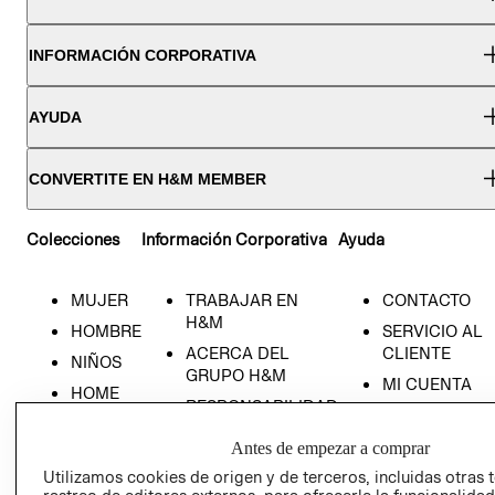
INFORMACIÓN CORPORATIVA
AYUDA
CONVERTITE EN H&M MEMBER
Colecciones
Información Corporativa
Ayuda
MUJER
TRABAJAR EN
CONTACTO
H&M
HOMBRE
SERVICIO AL
ACERCA DEL
CLIENTE
NIÑOS
GRUPO H&M
MI CUENTA
HOME
RESPONSABILIDAD
NUESTRAS
SOCIAL
TIENDAS
Antes de empezar a comprar
PRENSA
CLICK&COLL
Utilizamos cookies de origen y de terceros, incluidas otras 
RELACIÓN CON
- RETIRO EN