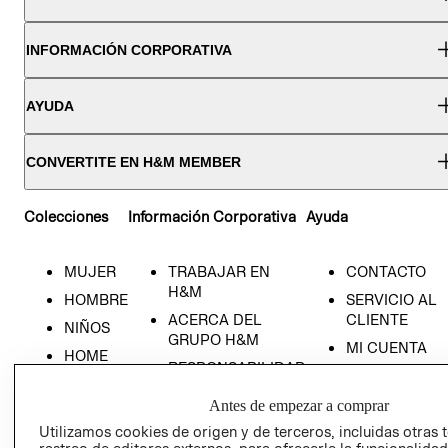
INFORMACIÓN CORPORATIVA
AYUDA
CONVERTITE EN H&M MEMBER
Colecciones
Información Corporativa
Ayuda
MUJER
TRABAJAR EN
CONTACTO
H&M
HOMBRE
SERVICIO AL
ACERCA DEL
CLIENTE
NIÑOS
GRUPO H&M
MI CUENTA
HOME
RESPONSABILIDAD
NUESTRAS
SOCIAL
TIENDAS
Antes de empezar a comprar
PRENSA
CLICK&COLL
Utilizamos cookies de origen y de terceros, incluidas otras 
RELACIÓN CON
- RETIRO EN