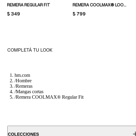
REMERA REGULAR FIT
REMERA COOLMAX® LOOSE FIT
PRICE:
$ 349
PRICE:
$ 799
COMPLETÁ TU LOOK
hm.com
/
Hombre
/
Remeras
/
Mangas cortas
/
Remera COOLMAX® Regular Fit
COLECCIONES