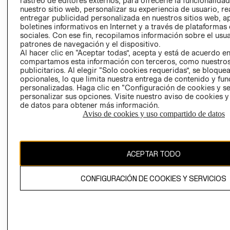
rastreo de editores externos, para ofrecerle la funcionalid
INVERSIONISTAS
TIENDA
nuestro sitio web, personalizar su experiencia de usuario, rea
entregar publicidad personalizada en nuestros sitios web, a
POLÍTICA
TÉRMINOS Y
boletines informativos en Internet y a través de plataformas
EMPRESARIAL
CONDICIONE
sociales. Con ese fin, recopilamos información sobre el usua
patrones de navegación y el dispositivo.
AVISO DE
Al hacer clic en “Aceptar todas”, acepta y está de acuerdo e
PRIVACIDAD
compartamos esta información con terceros, como nuestros
publicitarios. Al elegir “Solo cookies requeridas”, se bloque
GIFT CARD
opcionales, lo que limita nuestra entrega de contenido y fu
AVISO DE
personalizadas. Haga clic en “Configuración de cookies y se
COOKIES
personalizar sus opciones. Visite nuestro aviso de cookies 
de datos para obtener más información.
Aviso de cookies y uso compartido de datos
ACEPTAR TODO
Uruguay ($U)
CONFIGURACIÓN DE COOKIES Y SERVICIOS
CAMBIAR REGIÓN