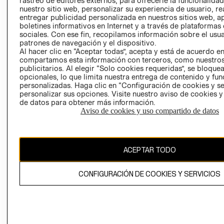
rastreo de editores externos, para ofrecerle la funcionalid
INVERSIONISTAS
TIENDA
nuestro sitio web, personalizar su experiencia de usuario, rea
entregar publicidad personalizada en nuestros sitios web, a
POLÍTICA
TÉRMINOS Y
boletines informativos en Internet y a través de plataformas
EMPRESARIAL
CONDICIONE
sociales. Con ese fin, recopilamos información sobre el usua
patrones de navegación y el dispositivo.
AVISO DE
Al hacer clic en “Aceptar todas”, acepta y está de acuerdo e
PRIVACIDAD
compartamos esta información con terceros, como nuestros
publicitarios. Al elegir “Solo cookies requeridas”, se bloque
GIFT CARD
opcionales, lo que limita nuestra entrega de contenido y fu
AVISO DE
personalizadas. Haga clic en “Configuración de cookies y se
COOKIES
personalizar sus opciones. Visite nuestro aviso de cookies 
de datos para obtener más información.
Aviso de cookies y uso compartido de datos
ACEPTAR TODO
Uruguay ($U)
CONFIGURACIÓN DE COOKIES Y SERVICIOS
CAMBIAR REGIÓN