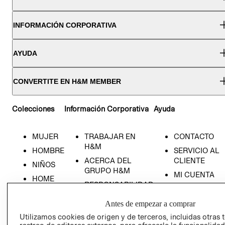
INFORMACIÓN CORPORATIVA
AYUDA
CONVERTITE EN H&M MEMBER
Colecciones
Información Corporativa
Ayuda
MUJER
TRABAJAR EN
CONTACTO
H&M
HOMBRE
SERVICIO AL
ACERCA DEL
CLIENTE
NIÑOS
GRUPO H&M
MI CUENTA
HOME
RESPONSABILIDAD
NUESTRAS
SOCIAL
TIENDAS
Antes de empezar a comprar
PRENSA
CLICK&COLL
Utilizamos cookies de origen y de terceros, incluidas otras 
RELACIÓN CON
- RETIRO EN