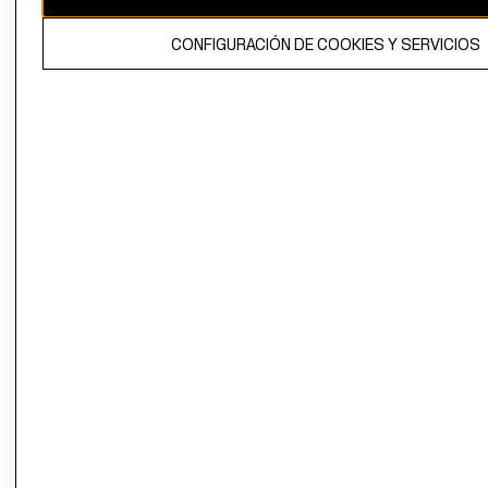
El contenido de esta página web está protegido por copyright y es
CONFIGURACIÓN DE COOKIES Y SERVICIOS
propiedad de H&M Hennes & Mauritz AB.