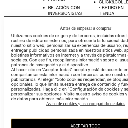
CLICK&COLL
RELACIÓN CON
- RETIRO EN
INVERSIONISTAS
TIENDA
POLÍTICA
TÉRMINOS Y
EMPRESARIAL
CONDICIONE
Antes de empezar a comprar
AVISO DE
Utilizamos cookies de origen y de terceros, incluidas otras 
rastreo de editores externos, para ofrecerle la funcionalid
PRIVACIDAD
nuestro sitio web, personalizar su experiencia de usuario, rea
GIFT CARD
entregar publicidad personalizada en nuestros sitios web, a
boletines informativos en Internet y a través de plataformas
AVISO DE
sociales. Con ese fin, recopilamos información sobre el usua
COOKIES
patrones de navegación y el dispositivo.
Al hacer clic en “Aceptar todas”, acepta y está de acuerdo e
compartamos esta información con terceros, como nuestros
publicitarios. Al elegir “Solo cookies requeridas”, se bloque
opcionales, lo que limita nuestra entrega de contenido y fu
personalizadas. Haga clic en “Configuración de cookies y se
personalizar sus opciones. Visite nuestro aviso de cookies 
de datos para obtener más información.
Uruguay ($U)
Aviso de cookies y uso compartido de datos
CAMBIAR REGIÓN
ACEPTAR TODO