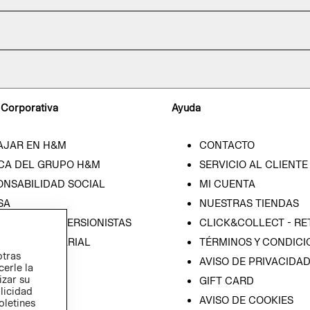
 Corporativa
Ayuda
AJAR EN H&M
CONTACTO
CA DEL GRUPO H&M
SERVICIO AL CLIENTE
ONSABILIDAD SOCIAL
MI CUENTA
SA
NUESTRAS TIENDAS
IÓN CON INVERSIONISTAS
CLICK&COLLECT - RE
ICA EMPRESARIAL
TÉRMINOS Y CONDICI
otras
AVISO DE PRIVACIDA
cerle la
izar su
GIFT CARD
blicidad
AVISO DE COOKIES
oletines