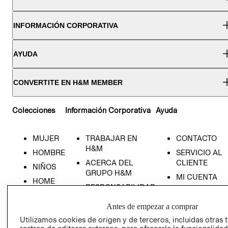
INFORMACIÓN CORPORATIVA
AYUDA
CONVERTITE EN H&M MEMBER
Colecciones
Información Corporativa
Ayuda
MUJER
TRABAJAR EN
CONTACTO
H&M
HOMBRE
SERVICIO AL
ACERCA DEL
CLIENTE
NIÑOS
GRUPO H&M
MI CUENTA
HOME
RESPONSABILIDAD
NUESTRAS
SOCIAL
TIENDAS
Antes de empezar a comprar
PRENSA
CLICK&COLL
Utilizamos cookies de origen y de terceros, incluidas otras 
RELACIÓN CON
- RETIRO EN