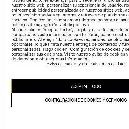
rastreo de editores externos, para ofrecerle la funcionalid
INVERSIONISTAS
TIENDA
nuestro sitio web, personalizar su experiencia de usuario, rea
entregar publicidad personalizada en nuestros sitios web, a
POLÍTICA
TÉRMINOS Y
boletines informativos en Internet y a través de plataformas
EMPRESARIAL
CONDICIONE
sociales. Con ese fin, recopilamos información sobre el usua
patrones de navegación y el dispositivo.
AVISO DE
Al hacer clic en “Aceptar todas”, acepta y está de acuerdo e
PRIVACIDAD
compartamos esta información con terceros, como nuestros
publicitarios. Al elegir “Solo cookies requeridas”, se bloque
GIFT CARD
opcionales, lo que limita nuestra entrega de contenido y fu
AVISO DE
personalizadas. Haga clic en “Configuración de cookies y se
COOKIES
personalizar sus opciones. Visite nuestro aviso de cookies 
de datos para obtener más información.
Aviso de cookies y uso compartido de datos
ACEPTAR TODO
Uruguay ($U)
CONFIGURACIÓN DE COOKIES Y SERVICIOS
CAMBIAR REGIÓN