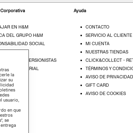
 Corporativa
Ayuda
AJAR EN H&M
CONTACTO
CA DEL GRUPO H&M
SERVICIO AL CLIENTE
ONSABILIDAD SOCIAL
MI CUENTA
SA
NUESTRAS TIENDAS
IÓN CON INVERSIONISTAS
CLICK&COLLECT - RE
ICA EMPRESARIAL
TÉRMINOS Y CONDICI
otras
cerle la
AVISO DE PRIVACIDA
izar su
blicidad
GIFT CARD
oletines
AVISO DE COOKIES
redes
l usuario,
erdo en que
estros
”, se
 entrega