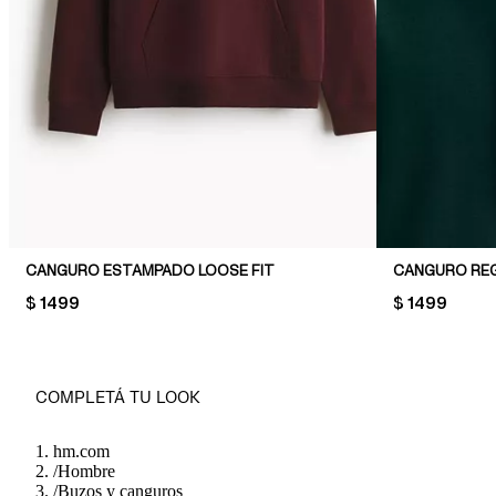
CANGURO ESTAMPADO LOOSE FIT
CANGURO REG
PRICE:
$ 1499
PRICE:
$ 1499
COMPLETÁ TU LOOK
hm.com
/
Hombre
/
Buzos y canguros