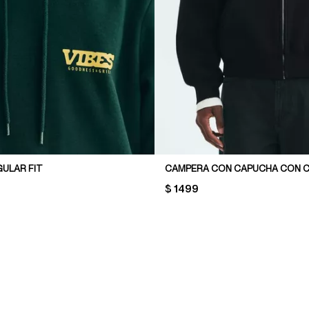
ULAR FIT
PRICE:
$ 1499