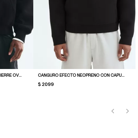
CAMPERA CON CAPUCHA CON CIERRE OVERSIZED FIT
CANGURO EFECTO NEOPRENO CON CAPUCHA LOOSE FIT
PRICE:
$ 2099