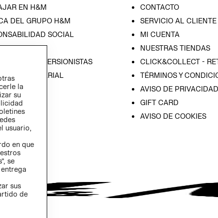
AJAR EN H&M
CONTACTO
CA DEL GRUPO H&M
SERVICIO AL CLIENTE
ONSABILIDAD SOCIAL
MI CUENTA
SA
NUESTRAS TIENDAS
IÓN CON INVERSIONISTAS
CLICK&COLLECT - RE
ICA EMPRESARIAL
TÉRMINOS Y CONDICI
otras
cerle la
AVISO DE PRIVACIDA
izar su
GIFT CARD
blicidad
oletines
AVISO DE COOKIES
redes
l usuario,
erdo en que
estros
”, se
 entrega
zar sus
artido de