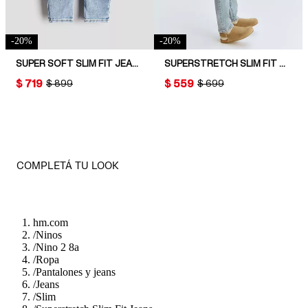
-
20
%
-
20
%
SUPER SOFT SLIM FIT JEANS
SUPERSTRETCH SLIM FIT JEANS
PRICE:
$ 719
PRICE:
$ 559
ORIGINAL PRICE:
$ 899
ORIGINAL PRICE:
$ 699
COMPLETÁ TU LOOK
hm.com
/
Ninos
/
Nino 2 8a
/
Ropa
/
Pantalones y jeans
/
Jeans
/
Slim