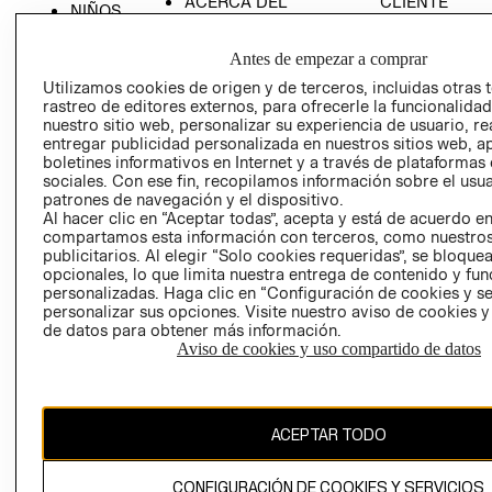
ACERCA DEL
CLIENTE
NIÑOS
GRUPO H&M
MI CUENTA
HOME
RESPONSABILIDAD
Antes de empezar a comprar
NUESTRAS
SOCIAL
TIENDAS
Utilizamos cookies de origen y de terceros, incluidas otras 
rastreo de editores externos, para ofrecerle la funcionalid
PRENSA
CLICK&COLL
nuestro sitio web, personalizar su experiencia de usuario, rea
RELACIÓN CON
- RETIRO EN
entregar publicidad personalizada en nuestros sitios web, a
INVERSIONISTAS
TIENDA
boletines informativos en Internet y a través de plataformas
sociales. Con ese fin, recopilamos información sobre el usua
POLÍTICA
TÉRMINOS Y
patrones de navegación y el dispositivo.
EMPRESARIAL
CONDICIONE
Al hacer clic en “Aceptar todas”, acepta y está de acuerdo e
compartamos esta información con terceros, como nuestros
AVISO DE
publicitarios. Al elegir “Solo cookies requeridas”, se bloque
PRIVACIDAD
opcionales, lo que limita nuestra entrega de contenido y fu
personalizadas. Haga clic en “Configuración de cookies y se
GIFT CARD
personalizar sus opciones. Visite nuestro aviso de cookies 
AVISO DE
de datos para obtener más información.
COOKIES
Aviso de cookies y uso compartido de datos
ACEPTAR TODO
CONFIGURACIÓN DE COOKIES Y SERVICIOS