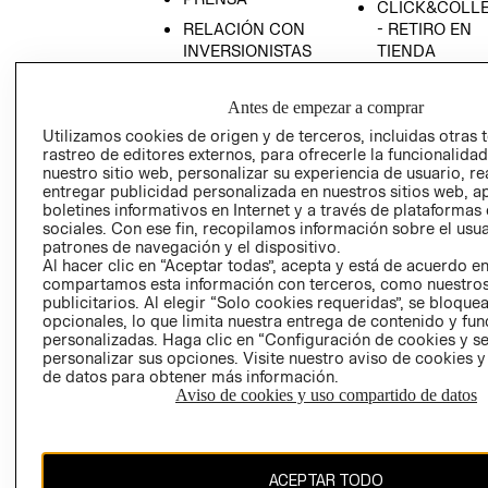
CLICK&COLL
RELACIÓN CON
- RETIRO EN
INVERSIONISTAS
TIENDA
POLÍTICA
TÉRMINOS Y
EMPRESARIAL
CONDICIONE
Antes de empezar a comprar
AVISO DE
Utilizamos cookies de origen y de terceros, incluidas otras 
rastreo de editores externos, para ofrecerle la funcionalid
PRIVACIDAD
nuestro sitio web, personalizar su experiencia de usuario, rea
GIFT CARD
entregar publicidad personalizada en nuestros sitios web, a
boletines informativos en Internet y a través de plataformas
AVISO DE
sociales. Con ese fin, recopilamos información sobre el usua
COOKIES
patrones de navegación y el dispositivo.
Al hacer clic en “Aceptar todas”, acepta y está de acuerdo e
compartamos esta información con terceros, como nuestros
publicitarios. Al elegir “Solo cookies requeridas”, se bloque
opcionales, lo que limita nuestra entrega de contenido y fu
personalizadas. Haga clic en “Configuración de cookies y se
personalizar sus opciones. Visite nuestro aviso de cookies 
de datos para obtener más información.
Uruguay ($U)
Aviso de cookies y uso compartido de datos
CAMBIAR REGIÓN
ACEPTAR TODO