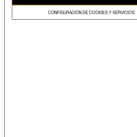
El contenido de esta página web está protegido por copyright y es
CONFIGURACIÓN DE COOKIES Y SERVICIOS
propiedad de H&M Hennes & Mauritz AB.