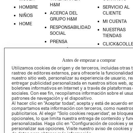
H&M
HOMBRE
SERVICIO AL
ACERCA DEL
CLIENTE
NIÑOS
GRUPO H&M
MI CUENTA
HOME
RESPONSABILIDAD
NUESTRAS
SOCIAL
TIENDAS
PRENSA
CLICK&COLL
RELACIÓN CON
- RETIRO EN
INVERSIONISTAS
TIENDA
Antes de empezar a comprar
POLÍTICA
TÉRMINOS Y
Utilizamos cookies de origen y de terceros, incluidas otras 
EMPRESARIAL
CONDICIONE
rastreo de editores externos, para ofrecerle la funcionalid
nuestro sitio web, personalizar su experiencia de usuario, rea
AVISO DE
entregar publicidad personalizada en nuestros sitios web, a
PRIVACIDAD
boletines informativos en Internet y a través de plataformas
GIFT CARD
sociales. Con ese fin, recopilamos información sobre el usua
patrones de navegación y el dispositivo.
AVISO DE
Al hacer clic en “Aceptar todas”, acepta y está de acuerdo e
COOKIES
compartamos esta información con terceros, como nuestros
publicitarios. Al elegir “Solo cookies requeridas”, se bloque
opcionales, lo que limita nuestra entrega de contenido y fu
personalizadas. Haga clic en “Configuración de cookies y se
personalizar sus opciones. Visite nuestro aviso de cookies 