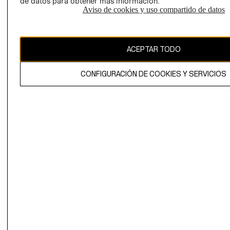
de datos para obtener más información.
Aviso de cookies y uso compartido de datos
Uruguay ($U)
CAMBIAR REGIÓN
ACEPTAR TODO
CONFIGURACIÓN DE COOKIES Y SERVICIOS
El contenido de esta página web está protegido por copyright y es
propiedad de H&M Hennes & Mauritz AB.