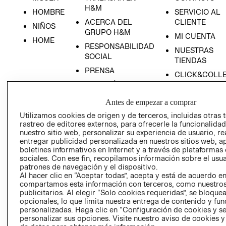
H&M
HOMBRE
SERVICIO AL
ACERCA DEL
CLIENTE
NIÑOS
GRUPO H&M
MI CUENTA
HOME
RESPONSABILIDAD
NUESTRAS
SOCIAL
TIENDAS
PRENSA
CLICK&COLL
RELACIÓN CON
- RETIRO EN
INVERSIONISTAS
TIENDA
Antes de empezar a comprar
POLÍTICA
TÉRMINOS Y
Utilizamos cookies de origen y de terceros, incluidas otras 
EMPRESARIAL
CONDICIONE
rastreo de editores externos, para ofrecerle la funcionalid
nuestro sitio web, personalizar su experiencia de usuario, rea
AVISO DE
entregar publicidad personalizada en nuestros sitios web, a
PRIVACIDAD
boletines informativos en Internet y a través de plataformas
GIFT CARD
sociales. Con ese fin, recopilamos información sobre el usua
patrones de navegación y el dispositivo.
AVISO DE
Al hacer clic en “Aceptar todas”, acepta y está de acuerdo e
COOKIES
compartamos esta información con terceros, como nuestros
publicitarios. Al elegir “Solo cookies requeridas”, se bloque
opcionales, lo que limita nuestra entrega de contenido y fu
personalizadas. Haga clic en “Configuración de cookies y se
personalizar sus opciones. Visite nuestro aviso de cookies 