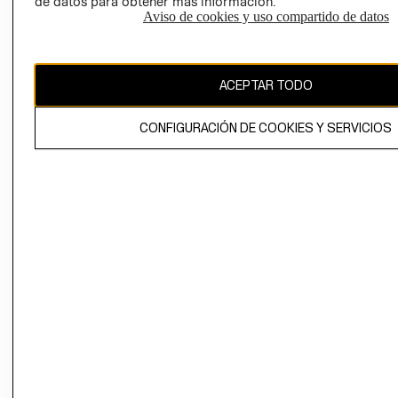
de datos para obtener más información.
Aviso de cookies y uso compartido de datos
Uruguay ($U)
CAMBIAR REGIÓN
ACEPTAR TODO
CONFIGURACIÓN DE COOKIES Y SERVICIOS
El contenido de esta página web está protegido por copyright y es
propiedad de H&M Hennes & Mauritz AB.