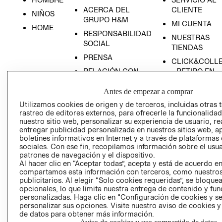
ACERCA DEL
CLIENTE
NIÑOS
GRUPO H&M
MI CUENTA
HOME
RESPONSABILIDAD
NUESTRAS
SOCIAL
TIENDAS
PRENSA
CLICK&COLL
RELACIÓN CON
- RETIRO EN
INVERSIONISTAS
TIENDA
Antes de empezar a comprar
POLÍTICA
TÉRMINOS Y
Utilizamos cookies de origen y de terceros, incluidas otras 
EMPRESARIAL
CONDICIONE
rastreo de editores externos, para ofrecerle la funcionalid
AVISO DE
nuestro sitio web, personalizar su experiencia de usuario, rea
PRIVACIDAD
entregar publicidad personalizada en nuestros sitios web, a
boletines informativos en Internet y a través de plataformas
GIFT CARD
sociales. Con ese fin, recopilamos información sobre el usua
patrones de navegación y el dispositivo.
AVISO DE
Al hacer clic en “Aceptar todas”, acepta y está de acuerdo e
COOKIES
compartamos esta información con terceros, como nuestros
publicitarios. Al elegir “Solo cookies requeridas”, se bloque
opcionales, lo que limita nuestra entrega de contenido y fu
personalizadas. Haga clic en “Configuración de cookies y se
personalizar sus opciones. Visite nuestro aviso de cookies 
de datos para obtener más información.