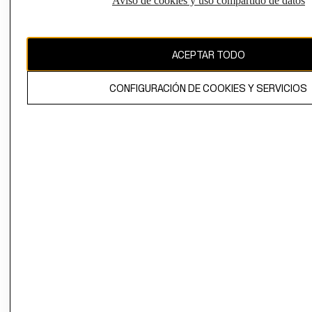
Aviso de cookies y uso compartido de datos
Uruguay ($U)
CAMBIAR REGIÓN
ACEPTAR TODO
CONFIGURACIÓN DE COOKIES Y SERVICIOS
El contenido de esta página web está protegido por copyright y es
propiedad de H&M Hennes & Mauritz AB.