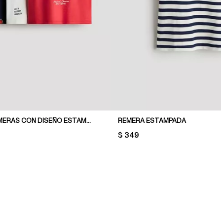
PACK DE 3 REMERAS CON DISEÑO ESTAMPADO
REMERA ESTAMPADA
PRICE:
$ 349