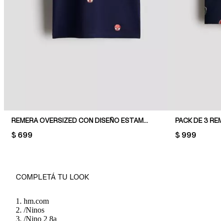
REMERA OVERSIZED CON DISEÑO ESTAMPADO
PRICE:
$ 699
PRICE:
$ 999
COMPLETÁ TU LOOK
hm.com
/
Ninos
/
Nino 2 8a