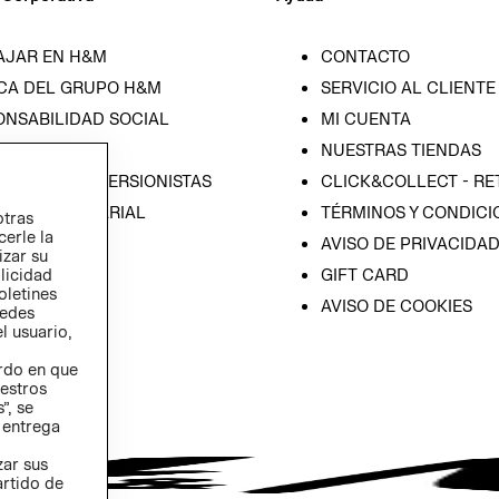
AJAR EN H&M
CONTACTO
CA DEL GRUPO H&M
SERVICIO AL CLIENTE
ONSABILIDAD SOCIAL
MI CUENTA
SA
NUESTRAS TIENDAS
IÓN CON INVERSIONISTAS
CLICK&COLLECT - RE
ICA EMPRESARIAL
TÉRMINOS Y CONDICI
otras
cerle la
AVISO DE PRIVACIDA
izar su
GIFT CARD
blicidad
oletines
AVISO DE COOKIES
redes
l usuario,
erdo en que
estros
”, se
 entrega
zar sus
artido de