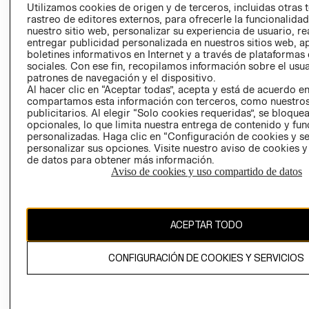
PRENSA
Utilizamos cookies de origen y de terceros, incluidas otras 
CLICK&COLL
rastreo de editores externos, para ofrecerle la funcionalid
RELACIÓN CON
- RETIRO EN
nuestro sitio web, personalizar su experiencia de usuario, rea
INVERSIONISTAS
TIENDA
entregar publicidad personalizada en nuestros sitios web, a
boletines informativos en Internet y a través de plataformas
POLÍTICA
TÉRMINOS Y
sociales. Con ese fin, recopilamos información sobre el usua
EMPRESARIAL
CONDICIONE
patrones de navegación y el dispositivo.
AVISO DE
Al hacer clic en “Aceptar todas”, acepta y está de acuerdo e
compartamos esta información con terceros, como nuestros
PRIVACIDAD
publicitarios. Al elegir “Solo cookies requeridas”, se bloque
GIFT CARD
opcionales, lo que limita nuestra entrega de contenido y fu
personalizadas. Haga clic en “Configuración de cookies y se
AVISO DE
personalizar sus opciones. Visite nuestro aviso de cookies 
COOKIES
de datos para obtener más información.
Aviso de cookies y uso compartido de datos
ACEPTAR TODO
Uruguay ($U)
CONFIGURACIÓN DE COOKIES Y SERVICIOS
CAMBIAR REGIÓN