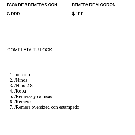
PACK DE 3 REMERAS CON DISEÑO ESTAMPADO
REMERA DE ALGODÓN
PRICE:
$ 999
PRICE:
$ 199
COMPLETÁ TU LOOK
hm.com
/
Ninos
/
Nino 2 8a
/
Ropa
/
Remeras y camisas
/
Remeras
/
Remera oversized con estampado