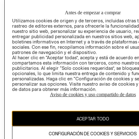
GRUPO H&M
MI CUENTA
HOME
RESPONSABILIDAD
NUESTRAS
Antes de empezar a comprar
SOCIAL
TIENDAS
Utilizamos cookies de origen y de terceros, incluidas otras 
PRENSA
rastreo de editores externos, para ofrecerle la funcionalid
CLICK&COLL
nuestro sitio web, personalizar su experiencia de usuario, rea
RELACIÓN CON
- RETIRO EN
entregar publicidad personalizada en nuestros sitios web, a
INVERSIONISTAS
TIENDA
boletines informativos en Internet y a través de plataformas
sociales. Con ese fin, recopilamos información sobre el usua
POLÍTICA
TÉRMINOS Y
patrones de navegación y el dispositivo.
EMPRESARIAL
CONDICIONE
Al hacer clic en “Aceptar todas”, acepta y está de acuerdo e
compartamos esta información con terceros, como nuestros
AVISO DE
publicitarios. Al elegir “Solo cookies requeridas”, se bloque
PRIVACIDAD
opcionales, lo que limita nuestra entrega de contenido y fu
GIFT CARD
personalizadas. Haga clic en “Configuración de cookies y se
personalizar sus opciones. Visite nuestro aviso de cookies 
AVISO DE
de datos para obtener más información.
COOKIES
Aviso de cookies y uso compartido de datos
ACEPTAR TODO
CONFIGURACIÓN DE COOKIES Y SERVICIOS
Uruguay ($U)