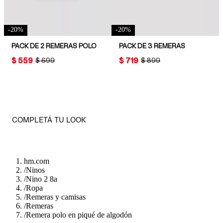
-
20
%
-
20
%
PACK DE 2 REMERAS POLO
PACK DE 3 REMERAS
PRICE:
$ 559
PRICE:
$ 719
ORIGINAL PRICE:
$ 699
ORIGINAL PRICE:
$ 899
COMPLETÁ TU LOOK
hm.com
/
Ninos
/
Nino 2 8a
/
Ropa
/
Remeras y camisas
/
Remeras
/
Remera polo en piqué de algodón