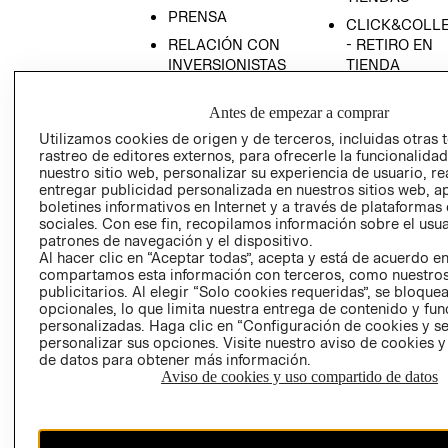
PRENSA
CLICK&COLL
RELACIÓN CON
- RETIRO EN
INVERSIONISTAS
TIENDA
POLÍTICA
TÉRMINOS Y
Antes de empezar a comprar
EMPRESARIAL
CONDICIONE
Utilizamos cookies de origen y de terceros, incluidas otras 
AVISO DE
rastreo de editores externos, para ofrecerle la funcionalid
PRIVACIDAD
nuestro sitio web, personalizar su experiencia de usuario, rea
GIFT CARD
entregar publicidad personalizada en nuestros sitios web, a
boletines informativos en Internet y a través de plataformas
AVISO DE
sociales. Con ese fin, recopilamos información sobre el usua
COOKIES
patrones de navegación y el dispositivo.
Al hacer clic en “Aceptar todas”, acepta y está de acuerdo e
compartamos esta información con terceros, como nuestros
publicitarios. Al elegir “Solo cookies requeridas”, se bloque
opcionales, lo que limita nuestra entrega de contenido y fu
personalizadas. Haga clic en “Configuración de cookies y se
personalizar sus opciones. Visite nuestro aviso de cookies 
de datos para obtener más información.
Uruguay ($U)
Aviso de cookies y uso compartido de datos
CAMBIAR REGIÓN