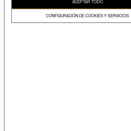
ACEPTAR TODO
CONFIGURACIÓN DE COOKIES Y SERVICIOS
El contenido de esta página web está protegido por copyright y es
propiedad de H&M Hennes & Mauritz AB.