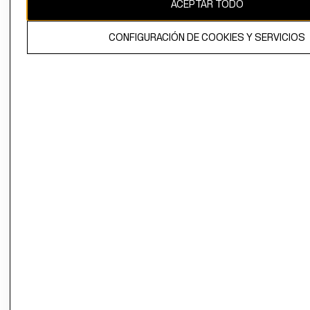
ACEPTAR TODO
CONFIGURACIÓN DE COOKIES Y SERVICIOS
El contenido de esta página web está protegido por copyright y es
propiedad de H&M Hennes & Mauritz AB.