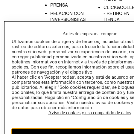
PRENSA
CLICK&COLL
RELACIÓN CON
- RETIRO EN
INVERSIONISTAS
TIENDA
POLÍTICA
TÉRMINOS Y
Antes de empezar a comprar
EMPRESARIAL
CONDICIONE
Utilizamos cookies de origen y de terceros, incluidas otras 
AVISO DE
rastreo de editores externos, para ofrecerle la funcionalid
PRIVACIDAD
nuestro sitio web, personalizar su experiencia de usuario, rea
GIFT CARD
entregar publicidad personalizada en nuestros sitios web, a
boletines informativos en Internet y a través de plataformas
AVISO DE
sociales. Con ese fin, recopilamos información sobre el usua
COOKIES
patrones de navegación y el dispositivo.
Al hacer clic en “Aceptar todas”, acepta y está de acuerdo e
compartamos esta información con terceros, como nuestros
publicitarios. Al elegir “Solo cookies requeridas”, se bloque
opcionales, lo que limita nuestra entrega de contenido y fu
personalizadas. Haga clic en “Configuración de cookies y se
personalizar sus opciones. Visite nuestro aviso de cookies 
de datos para obtener más información.
Uruguay ($U)
Aviso de cookies y uso compartido de datos
CAMBIAR REGIÓN