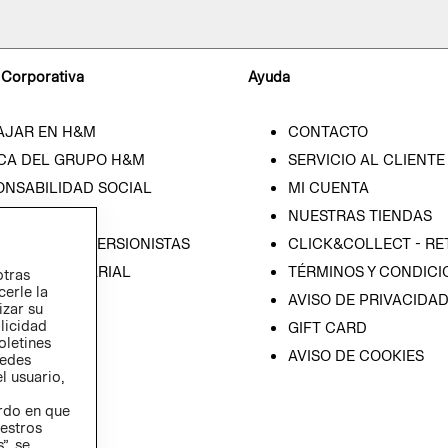
 Corporativa
Ayuda
AJAR EN H&M
CONTACTO
CA DEL GRUPO H&M
SERVICIO AL CLIENTE
ONSABILIDAD SOCIAL
MI CUENTA
SA
NUESTRAS TIENDAS
IÓN CON INVERSIONISTAS
CLICK&COLLECT - RE
ICA EMPRESARIAL
TÉRMINOS Y CONDICI
otras
cerle la
AVISO DE PRIVACIDA
izar su
blicidad
GIFT CARD
oletines
AVISO DE COOKIES
redes
l usuario,
erdo en que
estros
”, se