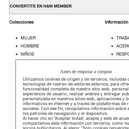
CONVERTITE EN H&M MEMBER
Colecciones
Información
MUJER
TRAB
HOMBRE
ACER
NIÑOS
RESP
HOME
PREN
RELAC
Antes de empezar a comprar
POLÍT
Utilizamos cookies de origen y de terceros, incluidas 
tecnologías de rastreo de editores externos, para ofre
funcionalidad completa de nuestro sitio web, personal
experiencia de usuario, realizar análisis y entregar pu
personalizada en nuestros sitios web, aplicaciones y b
informativos en Internet y a través de plataformas de 
sociales. Con ese fin, recopilamos información sobre e
los patrones de navegación y el dispositivo.
Al hacer clic en “Aceptar todas”, acepta y está de acu
compartamos esta información con terceros, como nu
socios publicitarios. Al elegir “Solo cookies requeridas