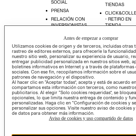
SOCIAL
TIENDAS
PRENSA
CLICK&COLL
RELACIÓN CON
- RETIRO EN
INVERSIONISTAS
TIENDA
POLÍTICA
TÉRMINOS Y
Antes de empezar a comprar
EMPRESARIAL
CONDICIONE
Utilizamos cookies de origen y de terceros, incluidas otras 
AVISO DE
rastreo de editores externos, para ofrecerle la funcionalid
PRIVACIDAD
nuestro sitio web, personalizar su experiencia de usuario, rea
entregar publicidad personalizada en nuestros sitios web, a
GIFT CARD
boletines informativos en Internet y a través de plataformas
AVISO DE
sociales. Con ese fin, recopilamos información sobre el usua
patrones de navegación y el dispositivo.
COOKIES
Al hacer clic en “Aceptar todas”, acepta y está de acuerdo e
compartamos esta información con terceros, como nuestros
publicitarios. Al elegir “Solo cookies requeridas”, se bloque
opcionales, lo que limita nuestra entrega de contenido y fu
personalizadas. Haga clic en “Configuración de cookies y se
personalizar sus opciones. Visite nuestro aviso de cookies 
de datos para obtener más información.
Aviso de cookies y uso compartido de datos
Uruguay ($U)
CAMBIAR REGIÓN