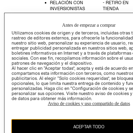
RELACIÓN CON
- RETIRO EN
INVERSIONISTAS
TIENDA
POLÍTICA
TÉRMINOS Y
EMPRESARIAL
CONDICIONE
Antes de empezar a comprar
AVISO DE
Utilizamos cookies de origen y de terceros, incluidas otras 
PRIVACIDAD
rastreo de editores externos, para ofrecerle la funcionalid
nuestro sitio web, personalizar su experiencia de usuario, rea
GIFT CARD
entregar publicidad personalizada en nuestros sitios web, a
boletines informativos en Internet y a través de plataformas
AVISO DE
sociales. Con ese fin, recopilamos información sobre el usua
COOKIES
patrones de navegación y el dispositivo.
Al hacer clic en “Aceptar todas”, acepta y está de acuerdo e
compartamos esta información con terceros, como nuestros
publicitarios. Al elegir “Solo cookies requeridas”, se bloque
opcionales, lo que limita nuestra entrega de contenido y fu
personalizadas. Haga clic en “Configuración de cookies y se
personalizar sus opciones. Visite nuestro aviso de cookies 
de datos para obtener más información.
Uruguay ($U)
Aviso de cookies y uso compartido de datos
CAMBIAR REGIÓN
ACEPTAR TODO