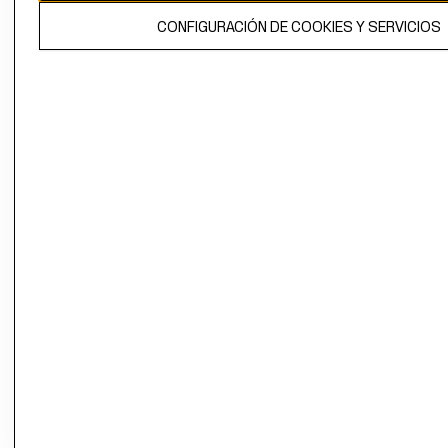
El contenido de esta página web está protegido por copyright y es
CONFIGURACIÓN DE COOKIES Y SERVICIOS
propiedad de H&M Hennes & Mauritz AB.