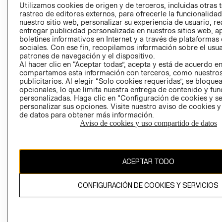
PRENSA
Utilizamos cookies de origen y de terceros, incluidas otras 
CLICK&COLL
rastreo de editores externos, para ofrecerle la funcionalid
RELACIÓN CON
- RETIRO EN
nuestro sitio web, personalizar su experiencia de usuario, rea
INVERSIONISTAS
TIENDA
entregar publicidad personalizada en nuestros sitios web, a
boletines informativos en Internet y a través de plataformas
POLÍTICA
TÉRMINOS Y
sociales. Con ese fin, recopilamos información sobre el usua
EMPRESARIAL
CONDICIONE
patrones de navegación y el dispositivo.
AVISO DE
Al hacer clic en “Aceptar todas”, acepta y está de acuerdo e
compartamos esta información con terceros, como nuestros
PRIVACIDAD
publicitarios. Al elegir “Solo cookies requeridas”, se bloque
GIFT CARD
opcionales, lo que limita nuestra entrega de contenido y fu
personalizadas. Haga clic en “Configuración de cookies y se
AVISO DE
personalizar sus opciones. Visite nuestro aviso de cookies 
COOKIES
de datos para obtener más información.
Aviso de cookies y uso compartido de datos
ACEPTAR TODO
Uruguay ($U)
CONFIGURACIÓN DE COOKIES Y SERVICIOS
CAMBIAR REGIÓN