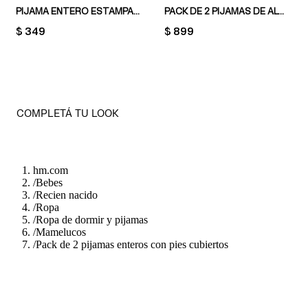
PIJAMA ENTERO ESTAMPADO
PACK DE 2 PIJAMAS DE ALGODÓN CON DISEÑO ESTAMPADO
PRICE:
$ 349
PRICE:
$ 899
COMPLETÁ TU LOOK
hm.com
/
Bebes
/
Recien nacido
/
Ropa
/
Ropa de dormir y pijamas
/
Mamelucos
/
Pack de 2 pijamas enteros con pies cubiertos