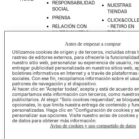
RESPONSABILIDAD
NUESTRAS
SOCIAL
TIENDAS
PRENSA
CLICK&COLL
RELACIÓN CON
- RETIRO EN
INVERSIONISTAS
TIENDA
POLÍTICA
TÉRMINOS Y
Antes de empezar a comprar
EMPRESARIAL
CONDICIONE
Utilizamos cookies de origen y de terceros, incluidas otras 
AVISO DE
rastreo de editores externos, para ofrecerle la funcionalid
PRIVACIDAD
nuestro sitio web, personalizar su experiencia de usuario, rea
entregar publicidad personalizada en nuestros sitios web, a
GIFT CARD
boletines informativos en Internet y a través de plataformas
sociales. Con ese fin, recopilamos información sobre el usua
AVISO DE
patrones de navegación y el dispositivo.
COOKIES
Al hacer clic en “Aceptar todas”, acepta y está de acuerdo e
compartamos esta información con terceros, como nuestros
publicitarios. Al elegir “Solo cookies requeridas”, se bloque
opcionales, lo que limita nuestra entrega de contenido y fu
personalizadas. Haga clic en “Configuración de cookies y se
personalizar sus opciones. Visite nuestro aviso de cookies 
de datos para obtener más información.
Aviso de cookies y uso compartido de datos
Uruguay ($U)