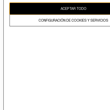
CAMBIAR REGIÓN
ACEPTAR TODO
CONFIGURACIÓN DE COOKIES Y SERVICIOS
El contenido de esta página web está protegido por copyright y es
propiedad de H&M Hennes & Mauritz AB.