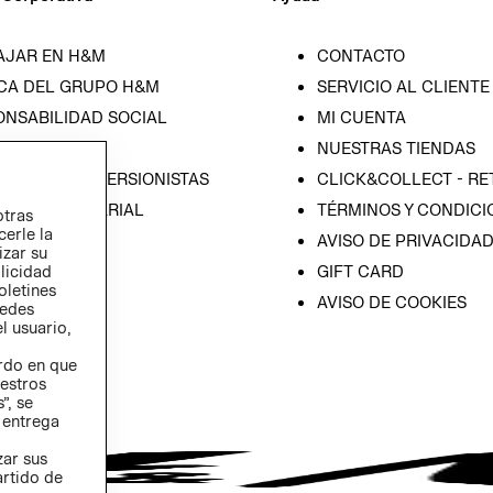
AJAR EN H&M
CONTACTO
CA DEL GRUPO H&M
SERVICIO AL CLIENTE
ONSABILIDAD SOCIAL
MI CUENTA
SA
NUESTRAS TIENDAS
IÓN CON INVERSIONISTAS
CLICK&COLLECT - RE
ICA EMPRESARIAL
TÉRMINOS Y CONDICI
otras
cerle la
AVISO DE PRIVACIDA
izar su
GIFT CARD
blicidad
oletines
AVISO DE COOKIES
redes
l usuario,
erdo en que
estros
”, se
 entrega
zar sus
artido de