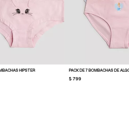
OMBACHAS HIPSTER
PACK DE 7 BOMBACHAS DE AL
PRICE:
$ 799