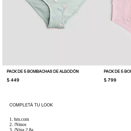
PACK DE 5 BOMBACHAS DE ALGODÓN
PACK DE 5 B
PRICE:
$ 449
PRICE:
$ 799
COMPLETÁ TU LOOK
hm.com
/
Ninos
/
Nina 2 8a