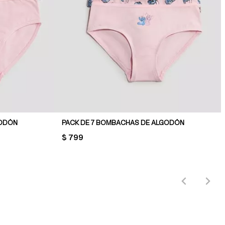
GODÓN
PACK DE 7 BOMBACHAS DE ALGODÓN
PRICE:
$ 799