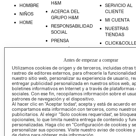
H&M
HOMBRE
SERVICIO AL
ACERCA DEL
CLIENTE
NIÑOS
GRUPO H&M
MI CUENTA
HOME
RESPONSABILIDAD
NUESTRAS
SOCIAL
TIENDAS
PRENSA
CLICK&COLL
RELACIÓN CON
- RETIRO EN
INVERSIONISTAS
TIENDA
Antes de empezar a comprar
POLÍTICA
TÉRMINOS Y
Utilizamos cookies de origen y de terceros, incluidas otras 
EMPRESARIAL
CONDICIONE
rastreo de editores externos, para ofrecerle la funcionalid
AVISO DE
nuestro sitio web, personalizar su experiencia de usuario, rea
entregar publicidad personalizada en nuestros sitios web, a
PRIVACIDAD
boletines informativos en Internet y a través de plataformas
GIFT CARD
sociales. Con ese fin, recopilamos información sobre el usua
patrones de navegación y el dispositivo.
AVISO DE
Al hacer clic en “Aceptar todas”, acepta y está de acuerdo e
COOKIES
compartamos esta información con terceros, como nuestros
publicitarios. Al elegir “Solo cookies requeridas”, se bloque
opcionales, lo que limita nuestra entrega de contenido y fu
personalizadas. Haga clic en “Configuración de cookies y se
personalizar sus opciones. Visite nuestro aviso de cookies 
de datos para obtener más información.