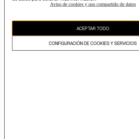
Aviso de cookies y uso compartido de datos
Uruguay ($U)
CAMBIAR REGIÓN
ACEPTAR TODO
CONFIGURACIÓN DE COOKIES Y SERVICIOS
El contenido de esta página web está protegido por copyright y es
propiedad de H&M Hennes & Mauritz AB.