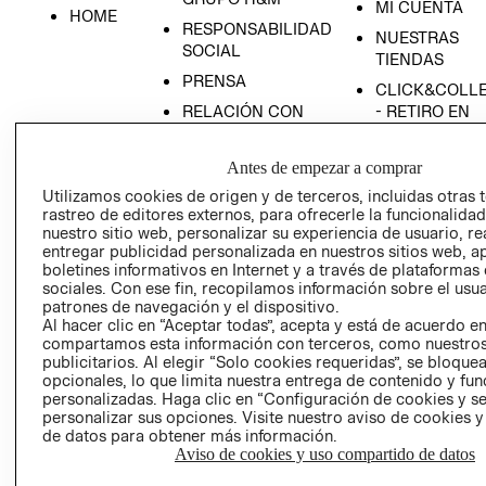
MI CUENTA
HOME
RESPONSABILIDAD
NUESTRAS
SOCIAL
TIENDAS
PRENSA
CLICK&COLL
RELACIÓN CON
- RETIRO EN
INVERSIONISTAS
TIENDA
POLÍTICA
TÉRMINOS Y
Antes de empezar a comprar
EMPRESARIAL
CONDICIONE
Utilizamos cookies de origen y de terceros, incluidas otras 
rastreo de editores externos, para ofrecerle la funcionalid
AVISO DE
nuestro sitio web, personalizar su experiencia de usuario, rea
PRIVACIDAD
entregar publicidad personalizada en nuestros sitios web, a
GIFT CARD
boletines informativos en Internet y a través de plataformas
sociales. Con ese fin, recopilamos información sobre el usua
AVISO DE
patrones de navegación y el dispositivo.
COOKIES
Al hacer clic en “Aceptar todas”, acepta y está de acuerdo e
compartamos esta información con terceros, como nuestros
publicitarios. Al elegir “Solo cookies requeridas”, se bloque
opcionales, lo que limita nuestra entrega de contenido y fu
personalizadas. Haga clic en “Configuración de cookies y se
personalizar sus opciones. Visite nuestro aviso de cookies 
de datos para obtener más información.
Aviso de cookies y uso compartido de datos
Uruguay ($U)