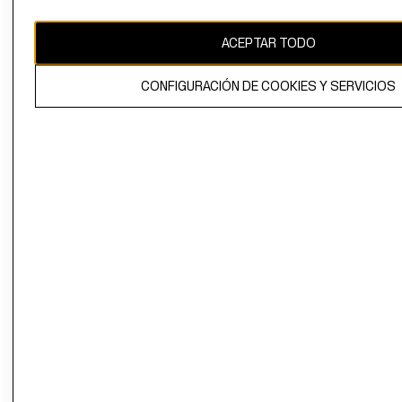
CAMBIAR REGIÓN
ACEPTAR TODO
CONFIGURACIÓN DE COOKIES Y SERVICIOS
El contenido de esta página web está protegido por copyright y es
propiedad de H&M Hennes & Mauritz AB.