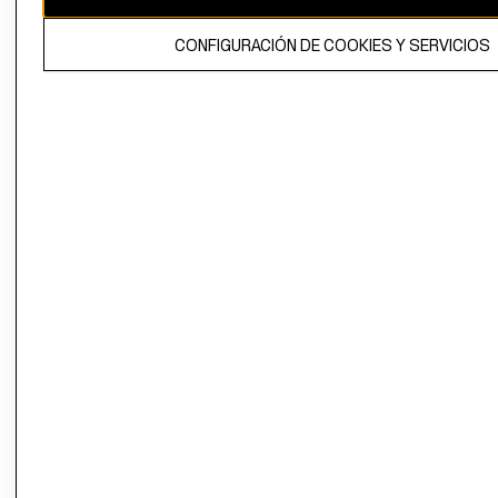
El contenido de esta página web está protegido por copyright y es
CONFIGURACIÓN DE COOKIES Y SERVICIOS
propiedad de H&M Hennes & Mauritz AB.