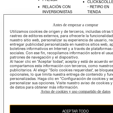
CLICK&COLL
RELACIÓN CON
- RETIRO EN
INVERSIONISTAS
TIENDA
POLÍTICA
TÉRMINOS Y
EMPRESARIAL
CONDICIONE
Antes de empezar a comprar
AVISO DE
Utilizamos cookies de origen y de terceros, incluidas otras 
rastreo de editores externos, para ofrecerle la funcionalid
PRIVACIDAD
nuestro sitio web, personalizar su experiencia de usuario, rea
GIFT CARD
entregar publicidad personalizada en nuestros sitios web, a
boletines informativos en Internet y a través de plataformas
AVISO DE
sociales. Con ese fin, recopilamos información sobre el usua
COOKIES
patrones de navegación y el dispositivo.
Al hacer clic en “Aceptar todas”, acepta y está de acuerdo e
compartamos esta información con terceros, como nuestros
publicitarios. Al elegir “Solo cookies requeridas”, se bloque
opcionales, lo que limita nuestra entrega de contenido y fu
personalizadas. Haga clic en “Configuración de cookies y se
personalizar sus opciones. Visite nuestro aviso de cookies 
de datos para obtener más información.
Uruguay ($U)
Aviso de cookies y uso compartido de datos
CAMBIAR REGIÓN
ACEPTAR TODO