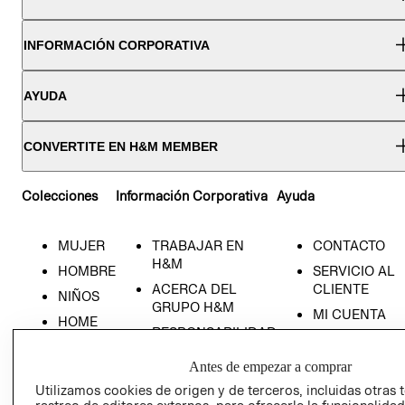
INFORMACIÓN CORPORATIVA
AYUDA
CONVERTITE EN H&M MEMBER
Colecciones
Información Corporativa
Ayuda
MUJER
TRABAJAR EN
CONTACTO
H&M
HOMBRE
SERVICIO AL
ACERCA DEL
CLIENTE
NIÑOS
GRUPO H&M
MI CUENTA
HOME
RESPONSABILIDAD
NUESTRAS
SOCIAL
TIENDAS
Antes de empezar a comprar
PRENSA
CLICK&COLL
Utilizamos cookies de origen y de terceros, incluidas otras 
RELACIÓN CON
- RETIRO EN