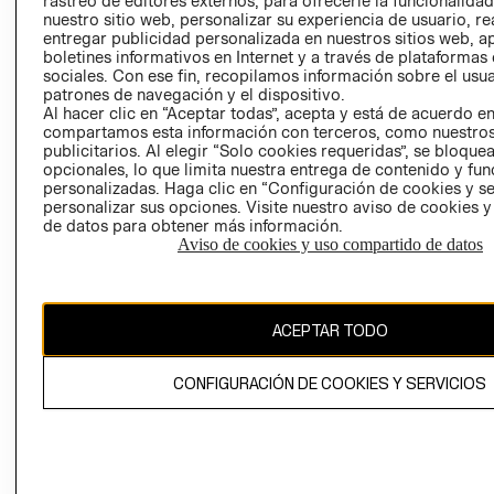
rastreo de editores externos, para ofrecerle la funcionalid
INVERSIONISTAS
TIENDA
nuestro sitio web, personalizar su experiencia de usuario, rea
entregar publicidad personalizada en nuestros sitios web, a
POLÍTICA
TÉRMINOS Y
boletines informativos en Internet y a través de plataformas
EMPRESARIAL
CONDICIONE
sociales. Con ese fin, recopilamos información sobre el usua
patrones de navegación y el dispositivo.
AVISO DE
Al hacer clic en “Aceptar todas”, acepta y está de acuerdo e
PRIVACIDAD
compartamos esta información con terceros, como nuestros
publicitarios. Al elegir “Solo cookies requeridas”, se bloque
GIFT CARD
opcionales, lo que limita nuestra entrega de contenido y fu
AVISO DE
personalizadas. Haga clic en “Configuración de cookies y se
COOKIES
personalizar sus opciones. Visite nuestro aviso de cookies 
de datos para obtener más información.
Aviso de cookies y uso compartido de datos
ACEPTAR TODO
Uruguay ($U)
CONFIGURACIÓN DE COOKIES Y SERVICIOS
CAMBIAR REGIÓN