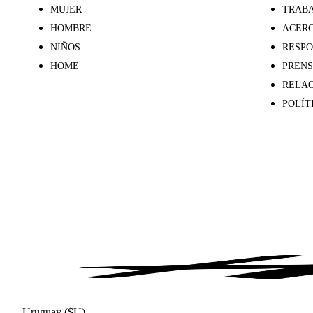
MUJER
TRABA
HOMBRE
ACERC
NIÑOS
RESPO
HOME
PREN
RELAC
POLÍT
Uruguay ($U)