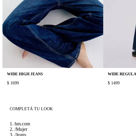
WIDE HIGH JEANS
WIDE REGULA
PRICE:
$ 1699
PRICE:
$ 1499
COMPLETÁ TU LOOK
hm.com
/
Mujer
/
Jeans