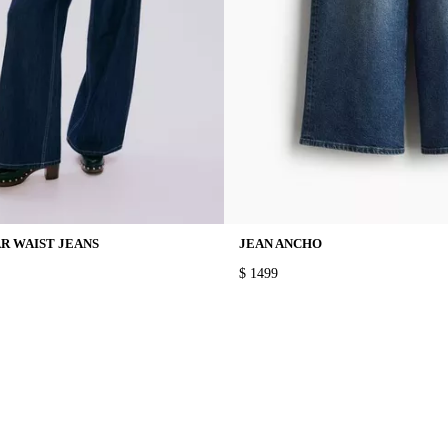
R WAIST JEANS
JEAN ANCHO
PRICE:
$ 1499