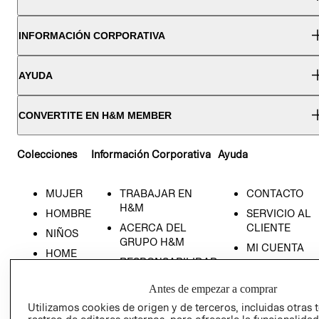
INFORMACIÓN CORPORATIVA
AYUDA
CONVERTITE EN H&M MEMBER
Colecciones
Información Corporativa
Ayuda
MUJER
TRABAJAR EN
CONTACTO
H&M
HOMBRE
SERVICIO AL
ACERCA DEL
CLIENTE
NIÑOS
GRUPO H&M
MI CUENTA
HOME
RESPONSABILIDAD
NUESTRAS
SOCIAL
TIENDAS
Antes de empezar a comprar
PRENSA
CLICK&COLL
Utilizamos cookies de origen y de terceros, incluidas otras 
RELACIÓN CON
- RETIRO EN