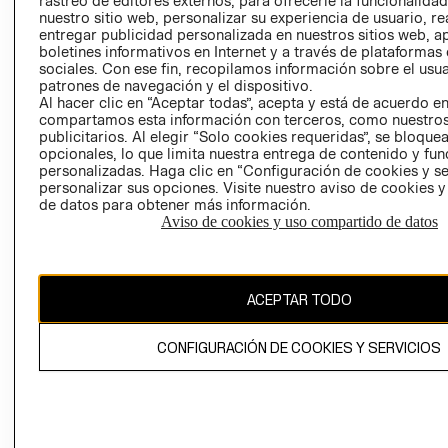
rastreo de editores externos, para ofrecerle la funcionalid
INVERSIONISTAS
TIENDA
nuestro sitio web, personalizar su experiencia de usuario, rea
entregar publicidad personalizada en nuestros sitios web, a
POLÍTICA
TÉRMINOS Y
boletines informativos en Internet y a través de plataformas
EMPRESARIAL
CONDICIONE
sociales. Con ese fin, recopilamos información sobre el usua
patrones de navegación y el dispositivo.
AVISO DE
Al hacer clic en “Aceptar todas”, acepta y está de acuerdo e
PRIVACIDAD
compartamos esta información con terceros, como nuestros
publicitarios. Al elegir “Solo cookies requeridas”, se bloque
GIFT CARD
opcionales, lo que limita nuestra entrega de contenido y fu
AVISO DE
personalizadas. Haga clic en “Configuración de cookies y se
COOKIES
personalizar sus opciones. Visite nuestro aviso de cookies 
de datos para obtener más información.
Aviso de cookies y uso compartido de datos
ACEPTAR TODO
Uruguay ($U)
CONFIGURACIÓN DE COOKIES Y SERVICIOS
CAMBIAR REGIÓN