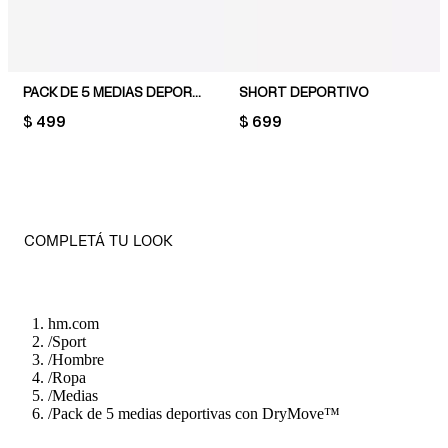
PACK DE 5 MEDIAS DEPORTIVAS CON DRYMOVE™
SHORT DEPORTIVO
PRICE:
$ 499
PRICE:
$ 699
COMPLETÁ TU LOOK
hm.com
/
Sport
/
Hombre
/
Ropa
/
Medias
/
Pack de 5 medias deportivas con DryMove™