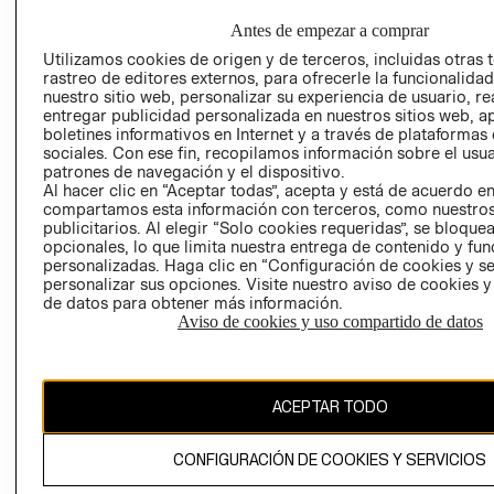
HOME
RESPONSABILIDAD
NUESTRAS
Antes de empezar a comprar
SOCIAL
TIENDAS
Utilizamos cookies de origen y de terceros, incluidas otras 
PRENSA
CLICK&COLL
rastreo de editores externos, para ofrecerle la funcionalid
nuestro sitio web, personalizar su experiencia de usuario, rea
RELACIÓN CON
- RETIRO EN
entregar publicidad personalizada en nuestros sitios web, a
INVERSIONISTAS
TIENDA
boletines informativos en Internet y a través de plataformas
POLÍTICA
TÉRMINOS Y
sociales. Con ese fin, recopilamos información sobre el usua
patrones de navegación y el dispositivo.
EMPRESARIAL
CONDICIONE
Al hacer clic en “Aceptar todas”, acepta y está de acuerdo e
AVISO DE
compartamos esta información con terceros, como nuestros
PRIVACIDAD
publicitarios. Al elegir “Solo cookies requeridas”, se bloque
opcionales, lo que limita nuestra entrega de contenido y fu
GIFT CARD
personalizadas. Haga clic en “Configuración de cookies y se
personalizar sus opciones. Visite nuestro aviso de cookies 
AVISO DE
de datos para obtener más información.
COOKIES
Aviso de cookies y uso compartido de datos
ACEPTAR TODO
CONFIGURACIÓN DE COOKIES Y SERVICIOS
Uruguay ($U)