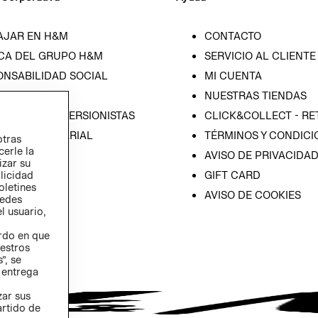
AJAR EN H&M
CONTACTO
CA DEL GRUPO H&M
SERVICIO AL CLIENTE
ONSABILIDAD SOCIAL
MI CUENTA
SA
NUESTRAS TIENDAS
IÓN CON INVERSIONISTAS
CLICK&COLLECT - RE
ICA EMPRESARIAL
TÉRMINOS Y CONDICI
otras
cerle la
AVISO DE PRIVACIDA
izar su
GIFT CARD
blicidad
oletines
AVISO DE COOKIES
redes
l usuario,
erdo en que
estros
”, se
 entrega
zar sus
artido de