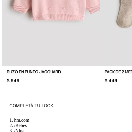
BUZO EN PUNTO JACQUARD
PACK DE 2 ME
PRICE:
$ 649
PRICE:
$ 449
COMPLETÁ TU LOOK
hm.com
/
Bebes
/
Nina