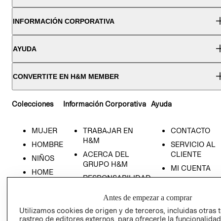
INFORMACIÓN CORPORATIVA
AYUDA
CONVERTITE EN H&M MEMBER
Colecciones
Información Corporativa
Ayuda
MUJER
TRABAJAR EN
CONTACTO
H&M
HOMBRE
SERVICIO AL
ACERCA DEL
CLIENTE
NIÑOS
GRUPO H&M
MI CUENTA
HOME
RESPONSABILIDAD
NUESTRAS
SOCIAL
TIENDAS
Antes de empezar a comprar
PRENSA
CLICK&COLL
Utilizamos cookies de origen y de terceros, incluidas otras 
RELACIÓN CON
- RETIRO EN
rastreo de editores externos, para ofrecerle la funcionalid