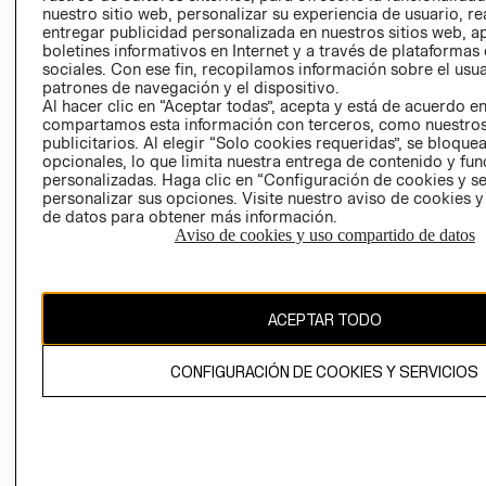
INVERSIONISTAS
TIENDA
nuestro sitio web, personalizar su experiencia de usuario, rea
entregar publicidad personalizada en nuestros sitios web, a
POLÍTICA
TÉRMINOS Y
boletines informativos en Internet y a través de plataformas
EMPRESARIAL
CONDICIONE
sociales. Con ese fin, recopilamos información sobre el usua
patrones de navegación y el dispositivo.
AVISO DE
Al hacer clic en “Aceptar todas”, acepta y está de acuerdo e
PRIVACIDAD
compartamos esta información con terceros, como nuestros
publicitarios. Al elegir “Solo cookies requeridas”, se bloque
GIFT CARD
opcionales, lo que limita nuestra entrega de contenido y fu
AVISO DE
personalizadas. Haga clic en “Configuración de cookies y se
COOKIES
personalizar sus opciones. Visite nuestro aviso de cookies 
de datos para obtener más información.
Aviso de cookies y uso compartido de datos
ACEPTAR TODO
Uruguay ($U)
CONFIGURACIÓN DE COOKIES Y SERVICIOS
CAMBIAR REGIÓN
El contenido de esta página web está protegido por copyright y es