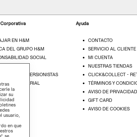
 Corporativa
Ayuda
AJAR EN H&M
CONTACTO
CA DEL GRUPO H&M
SERVICIO AL CLIENTE
ONSABILIDAD SOCIAL
MI CUENTA
SA
NUESTRAS TIENDAS
IÓN CON INVERSIONISTAS
CLICK&COLLECT - RE
ICA EMPRESARIAL
TÉRMINOS Y CONDICI
otras
cerle la
AVISO DE PRIVACIDA
izar su
blicidad
GIFT CARD
oletines
AVISO DE COOKIES
redes
l usuario,
erdo en que
estros
”, se