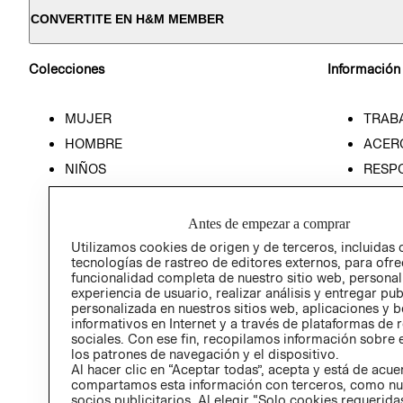
CONVERTITE EN H&M MEMBER
Colecciones
Información
MUJER
TRAB
HOMBRE
ACER
NIÑOS
RESP
HOME
PREN
RELAC
Antes de empezar a comprar
POLÍT
Utilizamos cookies de origen y de terceros, incluidas 
tecnologías de rastreo de editores externos, para ofre
funcionalidad completa de nuestro sitio web, personal
experiencia de usuario, realizar análisis y entregar pu
personalizada en nuestros sitios web, aplicaciones y b
informativos en Internet y a través de plataformas de 
sociales. Con ese fin, recopilamos información sobre e
los patrones de navegación y el dispositivo.
Al hacer clic en “Aceptar todas”, acepta y está de acu
compartamos esta información con terceros, como nu
socios publicitarios. Al elegir “Solo cookies requeridas