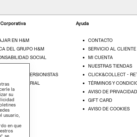
 Corporativa
Ayuda
AJAR EN H&M
CONTACTO
CA DEL GRUPO H&M
SERVICIO AL CLIENTE
ONSABILIDAD SOCIAL
MI CUENTA
SA
NUESTRAS TIENDAS
IÓN CON INVERSIONISTAS
CLICK&COLLECT - RE
ICA EMPRESARIAL
TÉRMINOS Y CONDICI
otras
cerle la
AVISO DE PRIVACIDA
izar su
blicidad
GIFT CARD
oletines
AVISO DE COOKIES
redes
l usuario,
erdo en que
estros
”, se