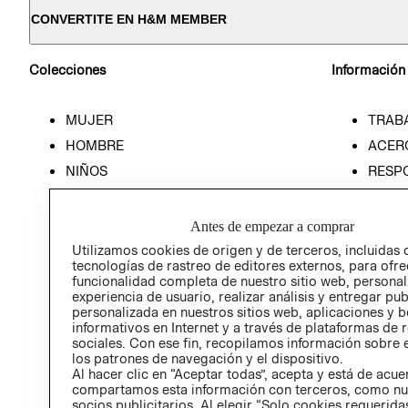
CONVERTITE EN H&M MEMBER
Colecciones
Información
MUJER
TRAB
HOMBRE
ACER
NIÑOS
RESP
HOME
PREN
RELAC
Antes de empezar a comprar
POLÍT
Utilizamos cookies de origen y de terceros, incluidas 
tecnologías de rastreo de editores externos, para ofre
funcionalidad completa de nuestro sitio web, personal
experiencia de usuario, realizar análisis y entregar pu
personalizada en nuestros sitios web, aplicaciones y b
informativos en Internet y a través de plataformas de 
sociales. Con ese fin, recopilamos información sobre e
los patrones de navegación y el dispositivo.
Al hacer clic en “Aceptar todas”, acepta y está de acu
compartamos esta información con terceros, como nu
socios publicitarios. Al elegir “Solo cookies requeridas