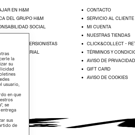
AJAR EN H&M
CONTACTO
CA DEL GRUPO H&M
SERVICIO AL CLIENTE
ONSABILIDAD SOCIAL
MI CUENTA
SA
NUESTRAS TIENDAS
IÓN CON INVERSIONISTAS
CLICK&COLLECT - RE
ICA EMPRESARIAL
TÉRMINOS Y CONDICI
otras
cerle la
AVISO DE PRIVACIDA
izar su
GIFT CARD
blicidad
oletines
AVISO DE COOKIES
redes
l usuario,
erdo en que
estros
”, se
 entrega
zar sus
artido de