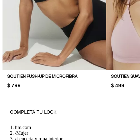
SOUTIEN PUSH-UP DE MICROFIBRA
SOUTIEN SUA
PRICE:
$ 799
PRICE:
$ 499
COMPLETÁ TU LOOK
hm.com
/
Mujer
/
Lenceria y ropa interior