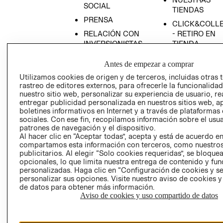
SOCIAL
TIENDAS
PRENSA
CLICK&COLL
RELACIÓN CON
- RETIRO EN
INVERSIONISTAS
TIENDA
POLÍTICA
TÉRMINOS Y
Antes de empezar a comprar
EMPRESARIAL
CONDICIONE
Utilizamos cookies de origen y de terceros, incluidas otras 
AVISO DE
rastreo de editores externos, para ofrecerle la funcionalid
PRIVACIDAD
nuestro sitio web, personalizar su experiencia de usuario, rea
entregar publicidad personalizada en nuestros sitios web, a
GIFT CARD
boletines informativos en Internet y a través de plataformas
sociales. Con ese fin, recopilamos información sobre el usua
AVISO DE
patrones de navegación y el dispositivo.
COOKIES
Al hacer clic en “Aceptar todas”, acepta y está de acuerdo e
compartamos esta información con terceros, como nuestros
publicitarios. Al elegir “Solo cookies requeridas”, se bloque
opcionales, lo que limita nuestra entrega de contenido y fu
personalizadas. Haga clic en “Configuración de cookies y se
personalizar sus opciones. Visite nuestro aviso de cookies 
de datos para obtener más información.
Aviso de cookies y uso compartido de datos
Uruguay ($U)
CAMBIAR REGIÓN