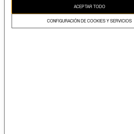
ACEPTAR TODO
CONFIGURACIÓN DE COOKIES Y SERVICIOS
El contenido de esta página web está protegido por copyright y es
propiedad de H&M Hennes & Mauritz AB.