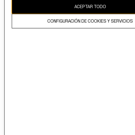
ACEPTAR TODO
CONFIGURACIÓN DE COOKIES Y SERVICIOS
El contenido de esta página web está protegido por copyright y es
propiedad de H&M Hennes & Mauritz AB.