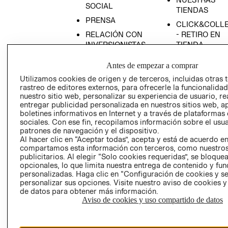
SOCIAL
TIENDAS
PRENSA
CLICK&COLL
RELACIÓN CON
- RETIRO EN
INVERSIONISTAS
TIENDA
POLÍTICA
TÉRMINOS Y
Antes de empezar a comprar
EMPRESARIAL
CONDICIONE
Utilizamos cookies de origen y de terceros, incluidas otras 
AVISO DE
rastreo de editores externos, para ofrecerle la funcionalid
PRIVACIDAD
nuestro sitio web, personalizar su experiencia de usuario, rea
entregar publicidad personalizada en nuestros sitios web, a
GIFT CARD
boletines informativos en Internet y a través de plataformas
sociales. Con ese fin, recopilamos información sobre el usua
AVISO DE
patrones de navegación y el dispositivo.
COOKIES
Al hacer clic en “Aceptar todas”, acepta y está de acuerdo e
compartamos esta información con terceros, como nuestros
publicitarios. Al elegir “Solo cookies requeridas”, se bloque
opcionales, lo que limita nuestra entrega de contenido y fu
personalizadas. Haga clic en “Configuración de cookies y se
personalizar sus opciones. Visite nuestro aviso de cookies 
de datos para obtener más información.
Aviso de cookies y uso compartido de datos
Uruguay ($U)
CAMBIAR REGIÓN