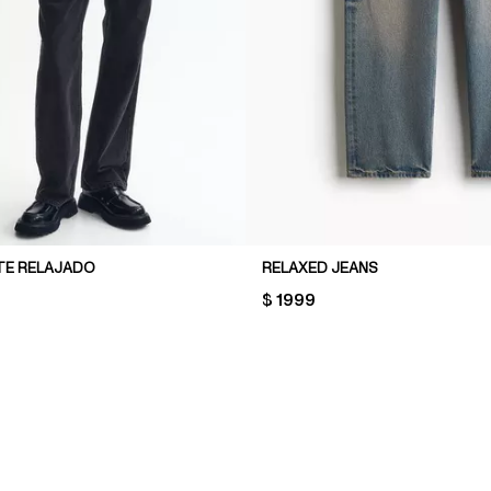
TE RELAJADO
RELAXED JEANS
PRICE:
$ 1999