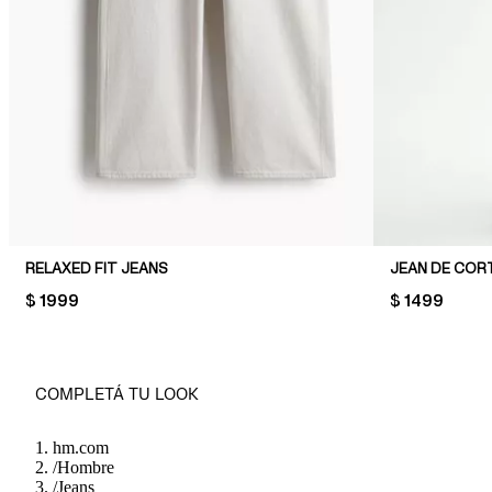
RELAXED FIT JEANS
JEAN DE COR
PRICE:
$ 1999
PRICE:
$ 1499
COMPLETÁ TU LOOK
hm.com
/
Hombre
/
Jeans