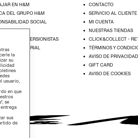
AJAR EN H&M
CONTACTO
CA DEL GRUPO H&M
SERVICIO AL CLIENTE
ONSABILIDAD SOCIAL
MI CUENTA
SA
NUESTRAS TIENDAS
IÓN CON INVERSIONISTAS
CLICK&COLLECT - RE
ICA EMPRESARIAL
TÉRMINOS Y CONDICI
otras
cerle la
AVISO DE PRIVACIDA
izar su
GIFT CARD
blicidad
oletines
AVISO DE COOKIES
redes
l usuario,
erdo en que
estros
”, se
 entrega
zar sus
artido de