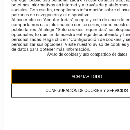
EMPRESARIAL
CONDICIONE
boletines informativos en Internet y a través de plataformas
sociales. Con ese fin, recopilamos información sobre el usua
AVISO DE
patrones de navegación y el dispositivo.
PRIVACIDAD
Al hacer clic en “Aceptar todas”, acepta y está de acuerdo e
compartamos esta información con terceros, como nuestros
GIFT CARD
publicitarios. Al elegir “Solo cookies requeridas”, se bloque
opcionales, lo que limita nuestra entrega de contenido y fu
AVISO DE
personalizadas. Haga clic en “Configuración de cookies y se
COOKIES
personalizar sus opciones. Visite nuestro aviso de cookies 
de datos para obtener más información.
Aviso de cookies y uso compartido de datos
ACEPTAR TODO
Uruguay ($U)
CONFIGURACIÓN DE COOKIES Y SERVICIOS
CAMBIAR REGIÓN
El contenido de esta página web está protegido por copyright y es
propiedad de H&M Hennes & Mauritz AB.