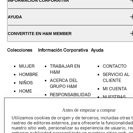
INFORMACIÓN CORPORATIVA
AYUDA
CONVERTITE EN H&M MEMBER
Colecciones
Información Corporativa
Ayuda
MUJER
TRABAJAR EN
CONTACTO
H&M
HOMBRE
SERVICIO AL
ACERCA DEL
CLIENTE
NIÑOS
GRUPO H&M
MI CUENTA
HOME
RESPONSABILIDAD
NUESTRAS
SOCIAL
TIENDAS
PRENSA
Antes de empezar a comprar
CLICK&COLL
RELACIÓN CON
- RETIRO EN
Utilizamos cookies de origen y de terceros, incluidas otras 
rastreo de editores externos, para ofrecerle la funcionalid
INVERSIONISTAS
TIENDA
nuestro sitio web, personalizar su experiencia de usuario, rea
POLÍTICA
TÉRMINOS Y
entregar publicidad personalizada en nuestros sitios web, a