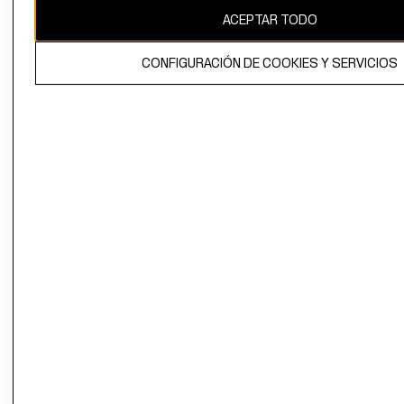
ACEPTAR TODO
CONFIGURACIÓN DE COOKIES Y SERVICIOS
El contenido de esta página web está protegido por copyright y es
propiedad de H&M Hennes & Mauritz AB.