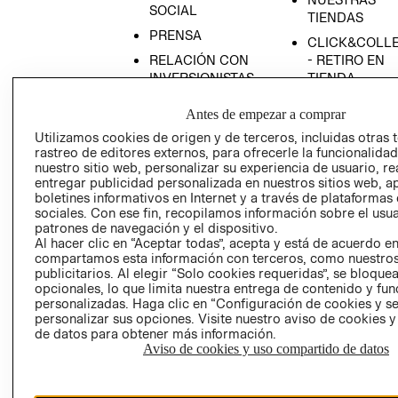
SOCIAL
TIENDAS
PRENSA
CLICK&COLL
RELACIÓN CON
- RETIRO EN
INVERSIONISTAS
TIENDA
POLÍTICA
TÉRMINOS Y
Antes de empezar a comprar
EMPRESARIAL
CONDICIONE
Utilizamos cookies de origen y de terceros, incluidas otras 
AVISO DE
rastreo de editores externos, para ofrecerle la funcionalid
PRIVACIDAD
nuestro sitio web, personalizar su experiencia de usuario, rea
entregar publicidad personalizada en nuestros sitios web, a
GIFT CARD
boletines informativos en Internet y a través de plataformas
sociales. Con ese fin, recopilamos información sobre el usua
AVISO DE
patrones de navegación y el dispositivo.
COOKIES
Al hacer clic en “Aceptar todas”, acepta y está de acuerdo e
compartamos esta información con terceros, como nuestros
publicitarios. Al elegir “Solo cookies requeridas”, se bloque
opcionales, lo que limita nuestra entrega de contenido y fu
personalizadas. Haga clic en “Configuración de cookies y se
personalizar sus opciones. Visite nuestro aviso de cookies 
de datos para obtener más información.
Aviso de cookies y uso compartido de datos
Uruguay ($U)
CAMBIAR REGIÓN