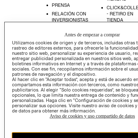
PRENSA
CLICK&COLL
RELACIÓN CON
- RETIRO EN
INVERSIONISTAS
TIENDA
POLÍTICA
TÉRMINOS Y
Antes de empezar a comprar
EMPRESARIAL
CONDICIONE
Utilizamos cookies de origen y de terceros, incluidas otras 
AVISO DE
rastreo de editores externos, para ofrecerle la funcionalid
PRIVACIDAD
nuestro sitio web, personalizar su experiencia de usuario, rea
GIFT CARD
entregar publicidad personalizada en nuestros sitios web, a
boletines informativos en Internet y a través de plataformas
AVISO DE
sociales. Con ese fin, recopilamos información sobre el usua
COOKIES
patrones de navegación y el dispositivo.
Al hacer clic en “Aceptar todas”, acepta y está de acuerdo e
compartamos esta información con terceros, como nuestros
publicitarios. Al elegir “Solo cookies requeridas”, se bloque
opcionales, lo que limita nuestra entrega de contenido y fu
personalizadas. Haga clic en “Configuración de cookies y se
personalizar sus opciones. Visite nuestro aviso de cookies 
de datos para obtener más información.
Uruguay ($U)
Aviso de cookies y uso compartido de datos
CAMBIAR REGIÓN