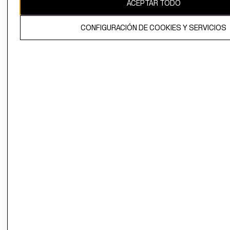
ACEPTAR TODO
CONFIGURACIÓN DE COOKIES Y SERVICIOS
El contenido de esta página web está protegido por copyright y es
propiedad de H&M Hennes & Mauritz AB.