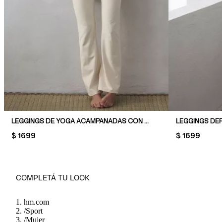
LEGGINGS DE YOGA ACAMPANADAS CON SOFTMOVE™
PRICE:
$ 1699
PRICE:
$ 1699
COMPLETÁ TU LOOK
hm.com
/
Sport
/
Mujer