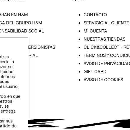
AJAR EN H&M
CONTACTO
CA DEL GRUPO H&M
SERVICIO AL CLIENTE
ONSABILIDAD SOCIAL
MI CUENTA
SA
NUESTRAS TIENDAS
IÓN CON INVERSIONISTAS
CLICK&COLLECT - RE
ICA EMPRESARIAL
TÉRMINOS Y CONDICI
otras
cerle la
AVISO DE PRIVACIDA
izar su
GIFT CARD
blicidad
oletines
AVISO DE COOKIES
redes
l usuario,
erdo en que
estros
”, se
 entrega
zar sus
artido de