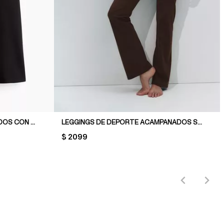
LEGGINGS DE YOGA ACAMPANADOS CON SOFTMOVE™
LEGGINGS DE DEPORTE ACAMPANADOS SCULPTMOVE™
PRICE:
$ 2099