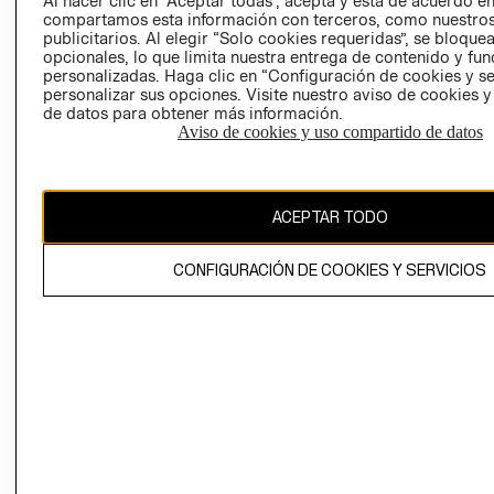
Al hacer clic en “Aceptar todas”, acepta y está de acuerdo e
GIFT CARD
compartamos esta información con terceros, como nuestros
AVISO DE
publicitarios. Al elegir “Solo cookies requeridas”, se bloque
COOKIES
opcionales, lo que limita nuestra entrega de contenido y fu
personalizadas. Haga clic en “Configuración de cookies y se
personalizar sus opciones. Visite nuestro aviso de cookies 
de datos para obtener más información.
Aviso de cookies y uso compartido de datos
Uruguay ($U)
ACEPTAR TODO
CAMBIAR REGIÓN
CONFIGURACIÓN DE COOKIES Y SERVICIOS
El contenido de esta página web está protegido por copyright y es
propiedad de H&M Hennes & Mauritz AB.