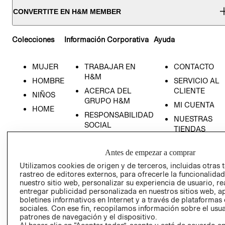
CONVERTITE EN H&M MEMBER
Colecciones
Información Corporativa
Ayuda
MUJER
TRABAJAR EN
CONTACTO
H&M
HOMBRE
SERVICIO AL
ACERCA DEL
CLIENTE
NIÑOS
GRUPO H&M
MI CUENTA
HOME
RESPONSABILIDAD
NUESTRAS
SOCIAL
TIENDAS
PRENSA
CLICK&COLL
Antes de empezar a comprar
RELACIÓN CON
- RETIRO EN
INVERSIONISTAS
TIENDA
Utilizamos cookies de origen y de terceros, incluidas otras 
rastreo de editores externos, para ofrecerle la funcionalid
POLÍTICA
TÉRMINOS Y
nuestro sitio web, personalizar su experiencia de usuario, rea
EMPRESARIAL
CONDICIONE
entregar publicidad personalizada en nuestros sitios web, a
boletines informativos en Internet y a través de plataformas
AVISO DE
sociales. Con ese fin, recopilamos información sobre el usua
PRIVACIDAD
patrones de navegación y el dispositivo.