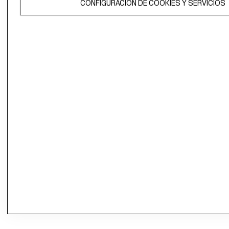
propiedad de H&M Hennes & Mauritz AB.
CONFIGURACIÓN DE COOKIES Y SERVICIOS