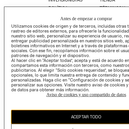
POLÍTICA
TÉRMINOS Y
EMPRESARIAL
CONDICIONE
Antes de empezar a comprar
AVISO DE
Utilizamos cookies de origen y de terceros, incluidas otras 
PRIVACIDAD
rastreo de editores externos, para ofrecerle la funcionalid
GIFT CARD
nuestro sitio web, personalizar su experiencia de usuario, rea
entregar publicidad personalizada en nuestros sitios web, a
AVISO DE
boletines informativos en Internet y a través de plataformas
COOKIES
sociales. Con ese fin, recopilamos información sobre el usua
patrones de navegación y el dispositivo.
Al hacer clic en “Aceptar todas”, acepta y está de acuerdo e
compartamos esta información con terceros, como nuestros
publicitarios. Al elegir “Solo cookies requeridas”, se bloque
opcionales, lo que limita nuestra entrega de contenido y fu
personalizadas. Haga clic en “Configuración de cookies y se
personalizar sus opciones. Visite nuestro aviso de cookies 
Uruguay ($U)
de datos para obtener más información.
Aviso de cookies y uso compartido de datos
CAMBIAR REGIÓN
ACEPTAR TODO
El contenido de esta página web está protegido por copyright y es