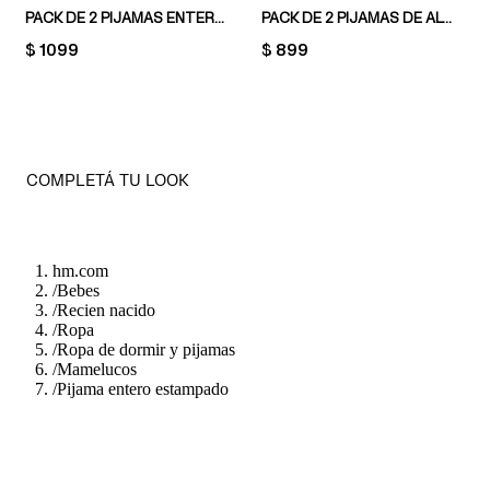
PACK DE 2 PIJAMAS ENTEROS CON PIES CUBIERTOS
PACK DE 2 PIJAMAS DE ALGODÓN CON DISEÑO ESTAMPADO
PRICE:
$ 1099
PRICE:
$ 899
COMPLETÁ TU LOOK
hm.com
/
Bebes
/
Recien nacido
/
Ropa
/
Ropa de dormir y pijamas
/
Mamelucos
/
Pijama entero estampado