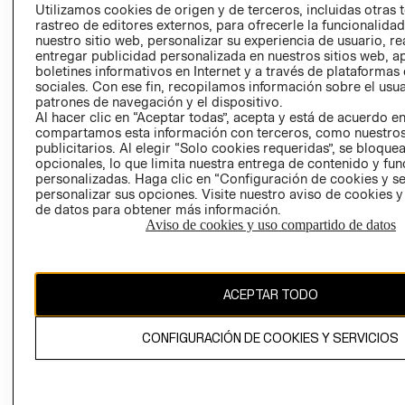
PRENSA
Utilizamos cookies de origen y de terceros, incluidas otras 
CLICK&COLL
rastreo de editores externos, para ofrecerle la funcionalid
RELACIÓN CON
- RETIRO EN
nuestro sitio web, personalizar su experiencia de usuario, rea
INVERSIONISTAS
TIENDA
entregar publicidad personalizada en nuestros sitios web, a
boletines informativos en Internet y a través de plataformas
POLÍTICA
TÉRMINOS Y
sociales. Con ese fin, recopilamos información sobre el usua
EMPRESARIAL
CONDICIONE
patrones de navegación y el dispositivo.
AVISO DE
Al hacer clic en “Aceptar todas”, acepta y está de acuerdo e
compartamos esta información con terceros, como nuestros
PRIVACIDAD
publicitarios. Al elegir “Solo cookies requeridas”, se bloque
GIFT CARD
opcionales, lo que limita nuestra entrega de contenido y fu
personalizadas. Haga clic en “Configuración de cookies y se
AVISO DE
personalizar sus opciones. Visite nuestro aviso de cookies 
COOKIES
de datos para obtener más información.
Aviso de cookies y uso compartido de datos
ACEPTAR TODO
Uruguay ($U)
CONFIGURACIÓN DE COOKIES Y SERVICIOS
CAMBIAR REGIÓN